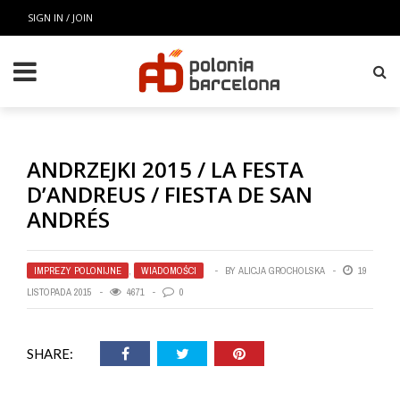
SIGN IN / JOIN
ANDRZEJKI 2015 / LA FESTA
D’ANDREUS / FIESTA DE SAN
ANDRÉS
IMPREZY POLONIJNE
,
WIADOMOŚCI
BY
ALICJA GROCHOLSKA
19
LISTOPADA 2015
4671
0
SHARE: