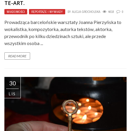
TE-ART.
WIADOMOŚCI
,
REPORTAŻE I WYWIADY
BY
ALICJA GROCHOLSKA
4618
0
Prowadząca barcelońskie warsztaty Joanna Pierzyńska to
wokalistka, kompozytorka, autorka tekstów, aktorka,
przewodnik po kilku dziedzinach sztuki, ale przede
wszystkim osoba ...
READ MORE
30
LIS