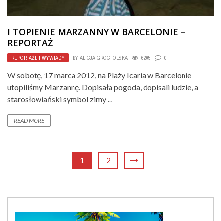
I TOPIENIE MARZANNY W BARCELONIE –
REPORTAŻ
REPORTAŻE I WYWIADY
BY
ALICJA GROCHOLSKA
6205
0
W sobotę, 17 marca 2012, na Plaży Icaria w Barcelonie
utopiliśmy Marzannę. Dopisała pogoda, dopisali ludzie, a
starosłowiański symbol zimy ...
READ MORE
1
2