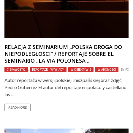
RELACJA Z SEMINARIUM „POLSKA DROGA DO
NIEPODLEGŁOŚCI” / REPORTAJE SOBRE EL
SEMINARIO „LA VIA POLONESA ...
CIEKAWOSTKI
,
REPORTAŻE I WYWIADY
,
W OBIEKTYWIE
,
WIADOMOŚCI
BY
POLO
Autor reportażu w wersji polskiej i hiszpańskiej oraz zdjęć:
Pedro Gutiérrez El autor del reportaje en polaco y castellano,
las ...
READ MORE