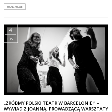
READ MORE
4
LIS
„ZRÓBMY POLSKI TEATR W BARCELONIE!” –
WYWIAD Z JOANNĄ, PROWADZĄCĄ WARSZTATY