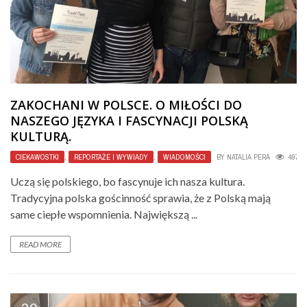
ZAKOCHANI W POLSCE. O MIŁOŚCI DO
NASZEGO JĘZYKA I FASCYNACJI POLSKĄ
KULTURĄ.
CIEKAWOSTKI
,
REPORTAŻE I WYWIADY
,
WIADOMOŚCI
BY
NATALIA PERA
4978
Uczą się polskiego, bo fascynuje ich nasza kultura.
Tradycyjna polska gościnność sprawia, że z Polską mają
same ciepłe wspomnienia. Największą ...
READ MORE