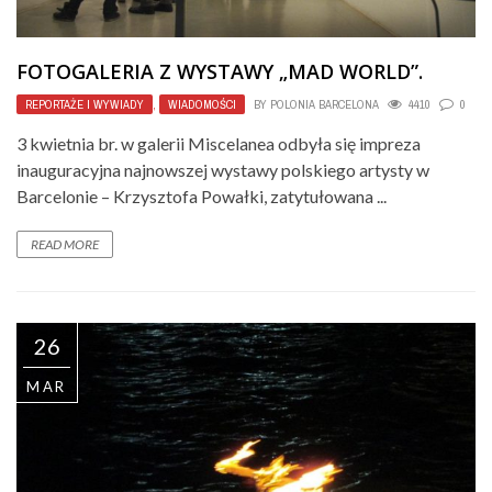
FOTOGALERIA Z WYSTAWY „MAD WORLD”.
REPORTAŻE I WYWIADY
,
WIADOMOŚCI
BY
POLONIA BARCELONA
4410
0
3 kwietnia br. w galerii Miscelanea odbyła się impreza
inauguracyjna najnowszej wystawy polskiego artysty w
Barcelonie – Krzysztofa Powałki, zatytułowana ...
READ MORE
26
MAR