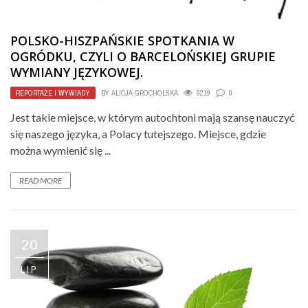
POLSKO-HISZPAŃSKIE SPOTKANIA W
OGRÓDKU, CZYLI O BARCELOŃSKIEJ GRUPIE
WYMIANY JĘZYKOWEJ.
REPORTAŻE I WYWIADY
BY
ALICJA GROCHOLSKA
9219
0
Jest takie miejsce, w którym autochtoni mają szansę nauczyć
się naszego języka, a Polacy tutejszego. Miejsce, gdzie
można wymienić się ...
READ MORE
20
LIP