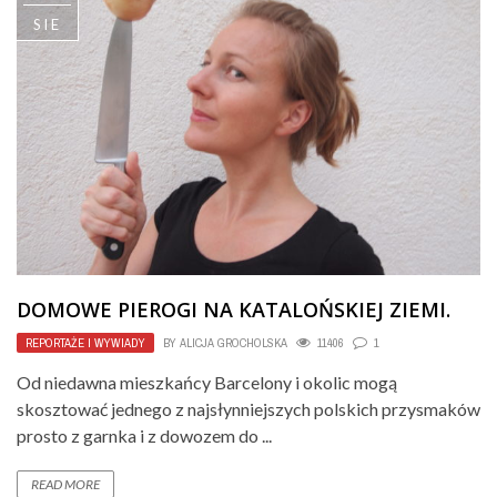
SIE
DOMOWE PIEROGI NA KATALOŃSKIEJ ZIEMI.
REPORTAŻE I WYWIADY
BY
ALICJA GROCHOLSKA
11406
1
Od niedawna mieszkańcy Barcelony i okolic mogą
skosztować jednego z najsłynniejszych polskich przysmaków
prosto z garnka i z dowozem do ...
READ MORE