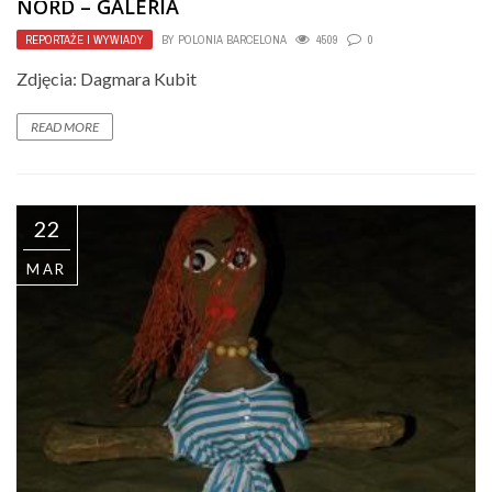
NORD – GALERIA
REPORTAŻE I WYWIADY
BY
POLONIA BARCELONA
4509
0
Zdjęcia: Dagmara Kubit
READ MORE
22
MAR