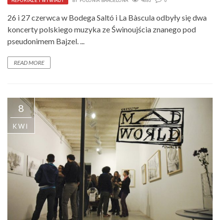
REPORTAŻE I WYWIADY
BY
POLONIA BARCELONA
4693
0
26 i 27 czerwca w Bodega Saltó i La Bàscula odbyły się dwa
koncerty polskiego muzyka ze Świnoujścia znanego pod
pseudonimem Bajzel. ...
READ MORE
8
KWI