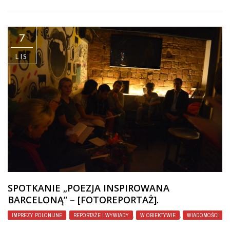
7
LIS
SPOTKANIE „POEZJA INSPIROWANA
BARCELONĄ” – [FOTOREPORTAŻ].
IMPREZY POLONIJNE
,
REPORTAŻE I WYWIADY
,
W OBIEKTYWIE
,
WIADOMOŚCI