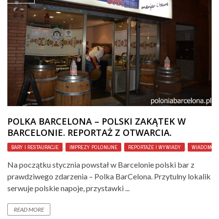
POLKA BARCELONA – POLSKI ZAKĄTEK W
BARCELONIE. REPORTAŻ Z OTWARCIA.
BARY I RESTAURACJE
,
IMPREZY POLONIJNE
,
REPORTAŻE I WYWIADY
,
WIADOMOŚC
Na początku stycznia powstał w Barcelonie polski bar z
prawdziwego zdarzenia – Polka BarCelona. Przytulny lokalik
serwuje polskie napoje, przystawki ...
READ MORE