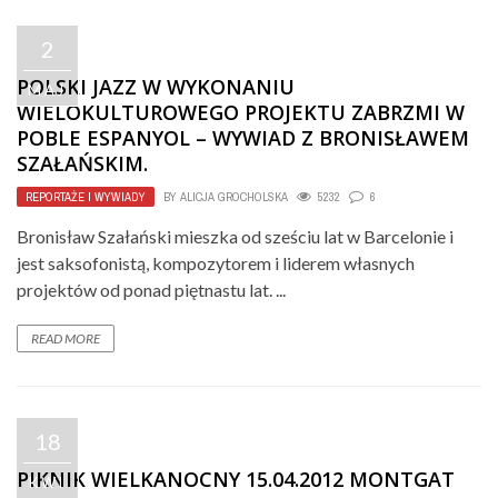
2
POLSKI JAZZ W WYKONANIU
MAJ
WIELOKULTUROWEGO PROJEKTU ZABRZMI W
POBLE ESPANYOL – WYWIAD Z BRONISŁAWEM
SZAŁAŃSKIM.
REPORTAŻE I WYWIADY
BY
ALICJA GROCHOLSKA
5232
6
Bronisław Szałański mieszka od sześciu lat w Barcelonie i
jest saksofonistą, kompozytorem i liderem własnych
projektów od ponad piętnastu lat. ...
READ MORE
18
PIKNIK WIELKANOCNY 15.04.2012 MONTGAT
KWI