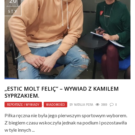
20
STY
„ESTIC MOLT FELIÇ” – WYWIAD Z KAMILEM
SYPRZAKIEM.
REPORTAŻE I WYWIADY
,
WIADOMOŚCI
BY
NATALIA PERA
3869
0
Piłka ręczna nie była jego pierwszym sportowym wyborem.
Z biegiem czasu wskoczyła jednak na podium i pozostawiła
w tyle innych ...