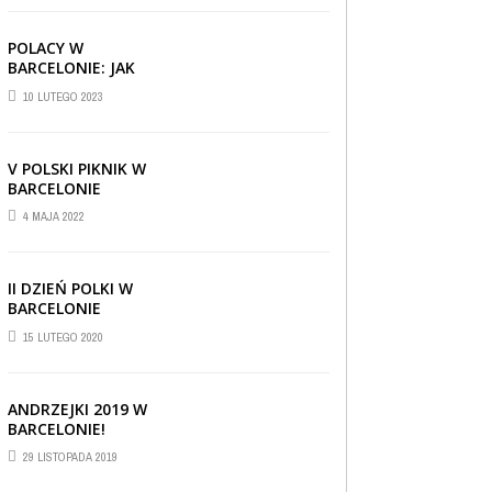
POLACY W
BARCELONIE: JAK
RADZĄ SOBIE ZA
10 LUTEGO 2023
GRANICĄ
V POLSKI PIKNIK W
BARCELONIE
4 MAJA 2022
II DZIEŃ POLKI W
BARCELONIE
15 LUTEGO 2020
ANDRZEJKI 2019 W
BARCELONIE!
CIEKAWOSTKI
,
REPORTAŻE I WYWIADY
,
29 LISTOPADA 2019
WIADOMOŚCI
30 CZERWCA 2019