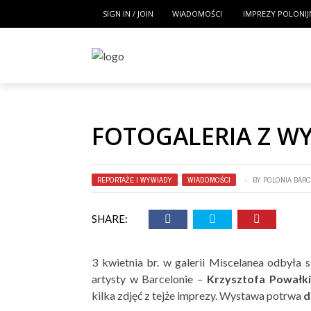
SIGN IN / JOIN
WIADOMOŚCI
IMPREZY POLONIJ
FOTOGALERIA Z W
REPORTAŻE I WYWIADY
,
WIADOMOŚCI
BY
POLONIA BAR
SHARE:
3 kwietnia br. w galerii Miscelanea odbyła 
artysty w Barcelonie –
Krzysztofa Powałki
kilka zdjęć z tejże imprezy. Wystawa potrwa
d