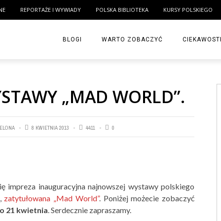
NE
REPORTAŻE I WYWIADY
POLSKA BIBLIOTEKA
KURSY POLSKIEGO
BLOGI
WARTO ZOBACZYĆ
CIEKAWOST
YSTAWY „MAD WORLD”.
CELONA
8 KWIETNIA 2013
4411
0
się impreza inauguracyjna najnowszej wystawy polskiego
,
zatytułowana „Mad World”
. Poniżej możecie zobaczyć
o 21 kwietnia
. Serdecznie zapraszamy.