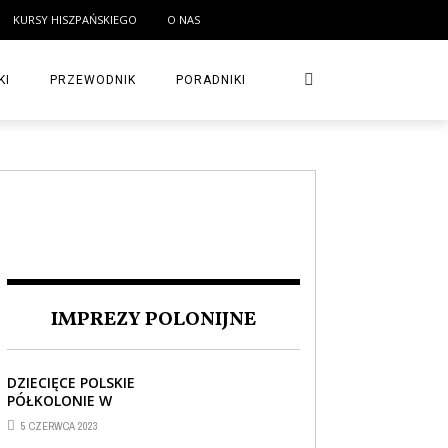
KURSY HISZPAŃSKIEGO
O NAS
KI
PRZEWODNIK
PORADNIKI
IMPREZY POLONIJNE
DZIECIĘCE POLSKIE
PÓŁKOLONIE W
BARCELONIE
5 CZERWCA 2023