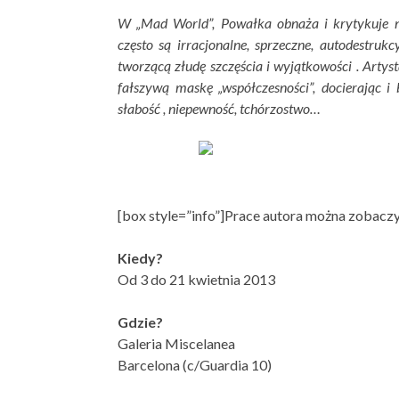
W „Mad World”, Powałka obnaża i krytykuje n
często są irracjonalne, sprzeczne, autodestru
tworzącą złudę szczęścia i wyjątkowości . Artyst
fałszywą maskę „współczesności”, docierając i
słabość , niepewność, tchórzostwo…
[box style=”info”]Prace autora można zobaczy
Kiedy?
Od 3 do 21 kwietnia 2013
Gdzie?
Galeria Miscelanea
Barcelona (c/Guardia 10)