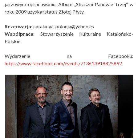
jazzowym opracowaniu. Album „Straszni Panowie Trzej” w
roku 2009 uzyskał status Złotej Płyty.
Rezerwacja:
catalunya_polonia@yahoo.es
Współpraca:
Stowarzyszenie Kulturalne Katalońsko-
Polskie.
Wydarzenie na Facebooku:
https://www.facebook.com/events/713613918825892