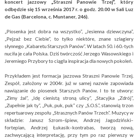
koncert jazzowy „Straszni Panowie Trzej”, który
odbędzie się 15 września 2017 r. o godz. 20.00 w Sali Luz
de Gas (Barcelona, c. Muntaner, 246).
„Piosenka jest dobra na wszystko”, „Jesienna dziewczyna”,
„Pejzaż bez Ciebie”, to tylko niektóre, znane szlagiery
słynnego „Kabaretu Starszych Panów”. W latach 50. i 60.-tych
nuciła je cała Polska. Dziś twórczość Jerzego Wasowskiego i
Jeremiego Przybory to ciągła inspiracja dla nowych pokoleń.
Przykładem jest formacja jazzowa Straszni Panowie Trzej.
Zespół, założony w 2004r. już w samej nazwie zapowiada
nawiązanie do piosenek Starszych Panów. I to te utwory:
„Zimy żal”, „Idę cienistą stroną ulicy”, „Stacyjka „Zdrój”,
„Zupełnie jak ty”, „Puk, puk, puk” czy „S.O.S.”, stanowią trzon
repertuarowy zespołu „Strasznych Panów Trzech”. Muzycy w
składzie: Janusz Szrom–śpiew, Andrzej Jagodziński–
fortepian, Andrzej Łukasik–kontrabas, tworzą nową,
zachwycającą interpretację, przy tym po raz pierwszy w