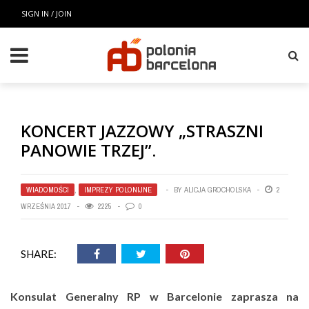
SIGN IN / JOIN
KONCERT JAZZOWY „STRASZNI
PANOWIE TRZEJ”.
WIADOMOŚCI
,
IMPREZY POLONIJNE
BY
ALICJA GROCHOLSKA
2
WRZEŚNIA 2017
2225
0
SHARE:
Konsulat Generalny RP w Barcelonie zaprasza na