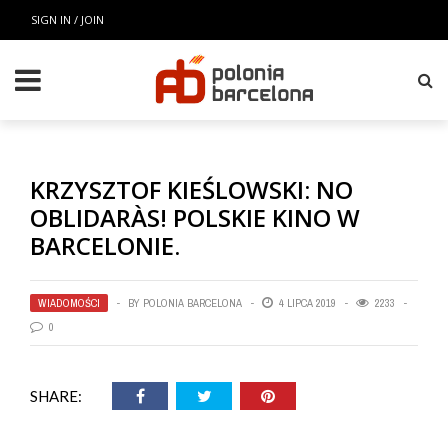
SIGN IN / JOIN
KRZYSZTOF KIEŚLOWSKI: NO
OBLIDARÀS! POLSKIE KINO W
BARCELONIE.
WIADOMOŚCI
BY
POLONIA BARCELONA
4 LIPCA 2019
2233
0
SHARE: