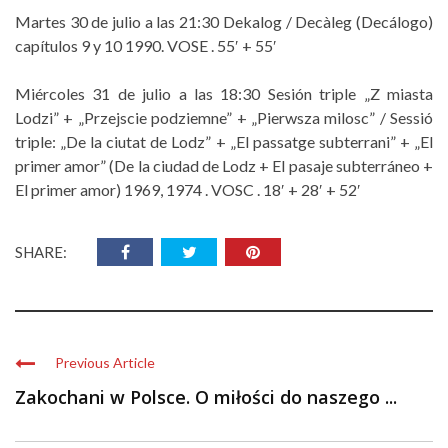
Martes 30 de julio a las 21:30 Dekalog / Decàleg (Decálogo)
capítulos 9 y 10 1990. VOSE . 55′ + 55′
Miércoles 31 de julio a las 18:30 Sesión triple „Z miasta
Lodzi” + „Przejscie podziemne” + „Pierwsza milosc” / Sessió
triple: „De la ciutat de Lodz” + „El passatge subterrani” + „El
primer amor” (De la ciudad de Lodz + El pasaje subterráneo +
El primer amor) 1969, 1974 . VOSC . 18′ + 28′ + 52′
SHARE:
Previous Article
Zakochani w Polsce. O miłości do naszego ...