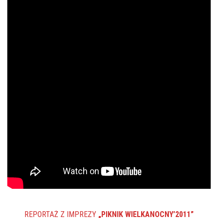
REPORTAŻ Z IMPREZY
„PIKNIK WIELKANOCNY’2011”