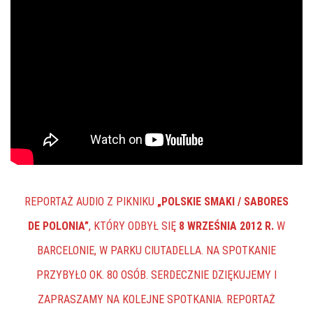
REPORTAŻ AUDIO Z PIKNIKU
„POLSKIE SMAKI / SABORES
DE POLONIA”
, KTÓRY ODBYŁ SIĘ
8 WRZEŚNIA 2012 R.
W
BARCELONIE, W PARKU CIUTADELLA. NA SPOTKANIE
PRZYBYŁO OK. 80 OSÓB. SERDECZNIE DZIĘKUJEMY I
ZAPRASZAMY NA KOLEJNE SPOTKANIA. REPORTAŻ