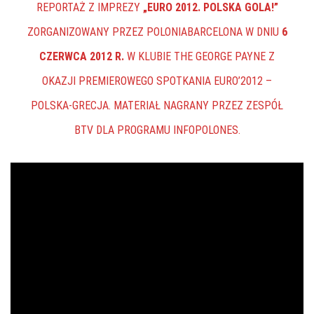
REPORTAŻ Z IMPREZY
„EURO 2012. POLSKA GOLA!”
ZORGANIZOWANY PRZEZ POLONIABARCELONA W DNIU
6
CZERWCA 2012 R.
W KLUBIE THE GEORGE PAYNE Z
OKAZJI PREMIEROWEGO SPOTKANIA EURO’2012 –
POLSKA-GRECJA. MATERIAŁ NAGRANY PRZEZ ZESPÓŁ
BTV DLA PROGRAMU INFOPOLONES.