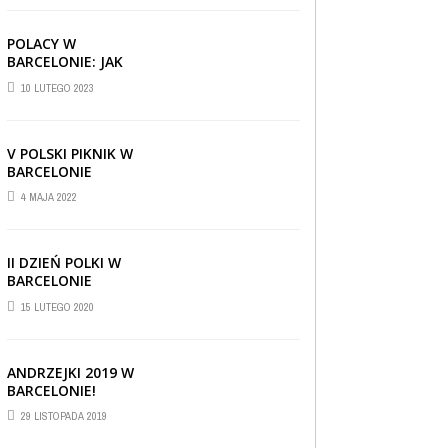
POLACY W
BARCELONIE: JAK
RADZĄ SOBIE ZA
10 LUTEGO 2023
GRANICĄ
V POLSKI PIKNIK W
BARCELONIE
4 MAJA 2022
II DZIEŃ POLKI W
BARCELONIE
15 LUTEGO 2020
ANDRZEJKI 2019 W
BARCELONIE!
CIEKAWOSTKI
,
REPORTAŻE I WYWIADY
,
29 LISTOPADA 2019
WIADOMOŚCI
30 CZERWCA 2019