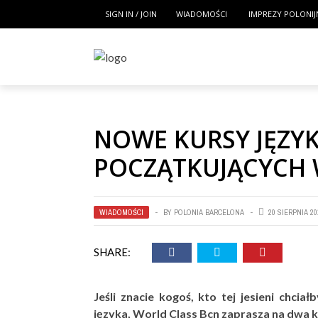
SIGN IN / JOIN
WIADOMOŚCI
IMPREZY POLONIJ
NOWE KURSY JĘZY
POCZĄTKUJĄCYCH 
WIADOMOŚCI
BY
POLONIA BARCELONA
20 SIERPNIA 20
SHARE:
Jeśli znacie kogoś, kto tej jesieni chci
języka, World Class Bcn zaprasza na dwa k