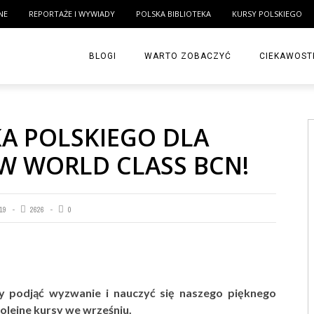
NE
REPORTAŻE I WYWIADY
POLSKA BIBLIOTEKA
KURSY POLSKIEGO
BLOGI
WARTO ZOBACZYĆ
CIEKAWOST
KA POLSKIEGO DLA
W WORLD CLASS BCN!
19
2626
0
ałby podjąć wyzwanie i nauczyć się naszego pięknego
olejne kursy we wrześniu.