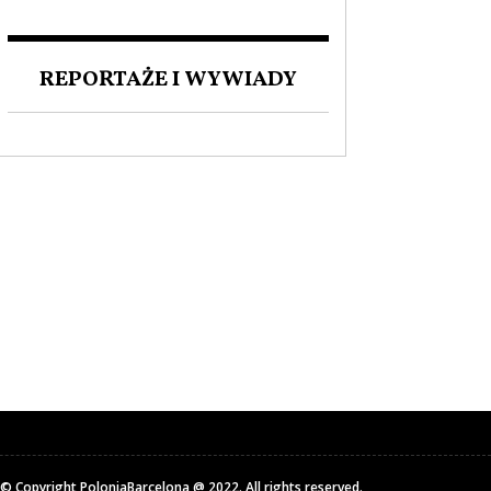
ZAKOCHANI W POLSCE. O
MIŁOŚCI DO NASZEGO
JĘZYKA I FASCYNACJI
REPORTAŻE I WYWIADY
POLSKĄ KULTURĄ.
© Copyright PoloniaBarcelona @ 2022. All rights reserved.