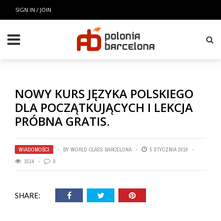
SIGN IN / JOIN
NOWY KURS JĘZYKA POLSKIEGO
DLA POCZĄTKUJĄCYCH I LEKCJA
PRÓBNA GRATIS.
WIADOMOŚCI
BY
WORLD CLASS BARCELONA
5 STYCZNIA 2019
1514
0
SHARE: