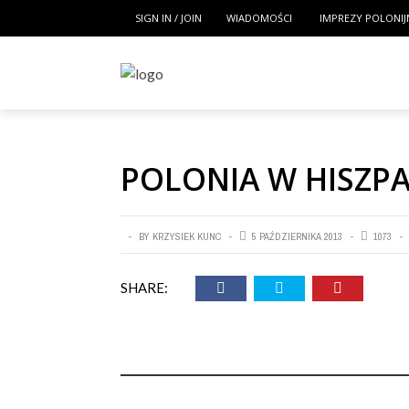
SIGN IN / JOIN
WIADOMOŚCI
IMPREZY POLONIJ
POLONIA W HISZPA
BY
KRZYSIEK KUNC
5 PAŹDZIERNIKA 2013
1073
SHARE: