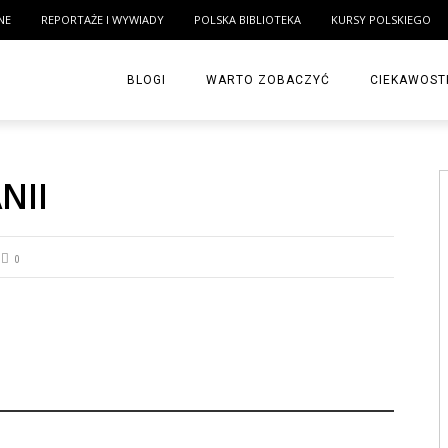
NE
REPORTAŻE I WYWIADY
POLSKA BIBLIOTEKA
KURSY POLSKIEGO
BLOGI
WARTO ZOBACZYĆ
CIEKAWOST
NII
0