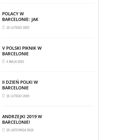
POLACY W
BARCELONIE: JAK
RADZĄ SOBIE ZA
10 LUTEGO 2023
GRANICĄ
V POLSKI PIKNIK W
BARCELONIE
4 MAJA 2022
II DZIEŃ POLKI W
BARCELONIE
15 LUTEGO 2020
ANDRZEJKI 2019 W
BARCELONIE!
CIEKAWOSTKI
,
REPORTAŻE I WYWIADY
,
29 LISTOPADA 2019
WIADOMOŚCI
30 CZERWCA 2019