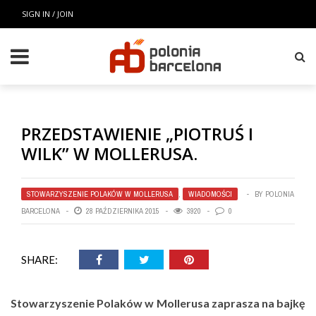
SIGN IN / JOIN
PRZEDSTAWIENIE „PIOTRUŚ I
WILK” W MOLLERUSA.
STOWARZYSZENIE POLAKÓW W MOLLERUSA
,
WIADOMOŚCI
BY
POLONIA
BARCELONA
28 PAŹDZIERNIKA 2015
3920
0
SHARE:
Stowarzyszenie Polaków w Mollerusa zaprasza na bajkę