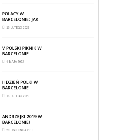
POLACY W
BARCELONIE: JAK
RADZĄ SOBIE ZA
10 LUTEGO 2023
GRANICĄ
V POLSKI PIKNIK W
BARCELONIE
4 MAJA 2022
II DZIEŃ POLKI W
BARCELONIE
15 LUTEGO 2020
ANDRZEJKI 2019 W
BARCELONIE!
CIEKAWOSTKI
,
REPORTAŻE I WYWIADY
,
29 LISTOPADA 2019
WIADOMOŚCI
30 CZERWCA 2019