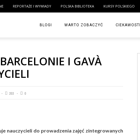
NE
REPORTAŻE I WYWIADY
POLSKA BIBLIOTEKA
KURSY POLSKIEGO
BLOGI
WARTO ZOBACZYĆ
CIEKAWOST
BARCELONIE I GAVÀ
CIELI
203
0
uje nauczycieli do prowadzenia zajęć zintegrowanych