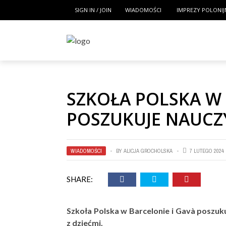
SIGN IN / JOIN
WIADOMOŚCI
IMPREZY POLONIJ
SZKOŁA POLSKA W 
POSZUKUJE NAUCZY
WIADOMOŚCI
BY
ALICJA GROCHOLSKA
7 LUTEGO 2024
SHARE:
Szkoła Polska w Barcelonie i Gavà poszuk
z dziećmi.