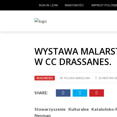
SIGN IN / JOIN
WIADOMOŚCI
IMPREZY POLONIJ
WYSTAWA MALARS
W CC DRASSANES.
WIADOMOŚCI
BY
POLONIA BARCELONA
28 KWIETNIA 2
SHARE:
Stowarzyszenie Kulturalne Katalońsko
Neyman