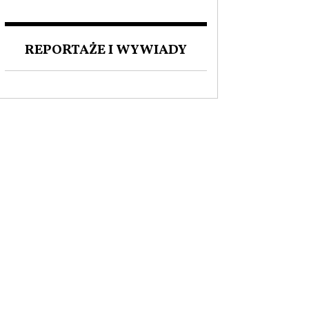
ZAKOCHANI W POLSCE. O
MIŁOŚCI DO NASZEGO
JĘZYKA I FASCYNACJI
REPORTAŻE I WYWIADY
POLSKĄ KULTURĄ.