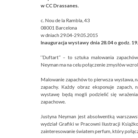
w CC Drassanes.
c. Nou de la Rambla, 43
08001 Barcelona
w dniach 29.04-29.05.2015
Inauguracja wystawy dnia 28.04 o godz. 19
‘’Duftart’’ – to sztuka malowania zapachó
Neyman ma na celu połączenie zmysłów wzroku 
Malowanie zapachów to pierwsza wystawa, n
zapachy. Każdy obraz eksponuje zapach, n
wystawę będą mogli podzielić się wrażeni
zapachowe.
Justyna Neyman jest absolwentką warszaws
wydział Grafiki w Pracowni Ilustracji Książk
zainteresowanie światem perfum, który połąc