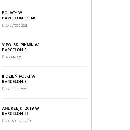
POLACY W
BARCELONIE: JAK
RADZĄ SOBIE ZA
10 LUTEGO 2023
GRANICĄ
V POLSKI PIKNIK W
BARCELONIE
4 MAJA 2022
II DZIEŃ POLKI W
BARCELONIE
15 LUTEGO 2020
ANDRZEJKI 2019 W
BARCELONIE!
CIEKAWOSTKI
,
REPORTAŻE I WYWIADY
,
29 LISTOPADA 2019
WIADOMOŚCI
30 CZERWCA 2019