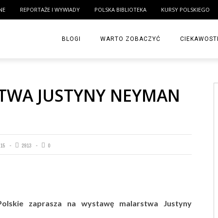
NE
REPORTAŻE I WYWIADY
POLSKA BIBLIOTEKA
KURSY POLSKIEGO
BLOGI
WARTO ZOBACZYĆ
CIEKAWOST
TWA JUSTYNY NEYMAN
015
2913
0
-Polskie zaprasza na wystawę malarstwa Justyny