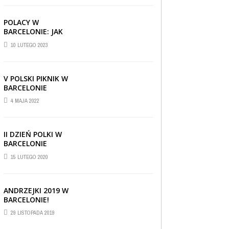
POLACY W
BARCELONIE: JAK
RADZĄ SOBIE ZA
10 LUTEGO 2023
GRANICĄ
V POLSKI PIKNIK W
BARCELONIE
4 MAJA 2022
II DZIEŃ POLKI W
BARCELONIE
15 LUTEGO 2020
ANDRZEJKI 2019 W
BARCELONIE!
CIEKAWOSTKI
,
REPORTAŻE I WYWIADY
,
29 LISTOPADA 2019
WIADOMOŚCI
30 CZERWCA 2019