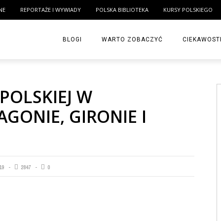
NE
REPORTAŻE I WYWIADY
POLSKA BIBLIOTEKA
KURSY POLSKIEGO
BLOGI
WARTO ZOBACZYĆ
CIEKAWOST
 POLSKIEJ W
GONIE, GIRONIE I
19
2847
0