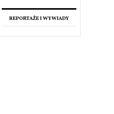
ZAKOCHANI W POLSCE. O
MIŁOŚCI DO NASZEGO
JĘZYKA I FASCYNACJI
REPORTAŻE I WYWIADY
POLSKĄ KULTURĄ.