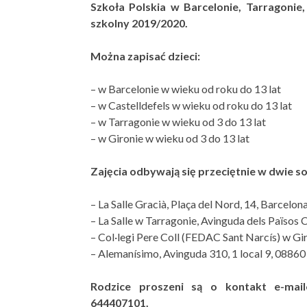
Szkoła Polskia w Barcelonie, Tarragonie,
szkolny 2019/2020.
Można zapisać dzieci:
– w Barcelonie w wieku od roku do 13 lat
– w Castelldefels w wieku od roku do 13 lat
– w Tarragonie w wieku od 3 do 13 lat
– w Gironie w wieku od 3 do 13 lat
Zajęcia odbywają się przeciętnie w dwie s
– La Salle Gracià, Plaça del Nord, 14, Barcelo
– La Salle w Tarragonie, Avinguda dels Països C
– Col·legi Pere Coll (FEDAC Sant Narcís) w Gir
– Alemanísimo, Avinguda 310, 1 local 9, 08860 
Rodzice proszeni są o kontakt e-mail
644407101.