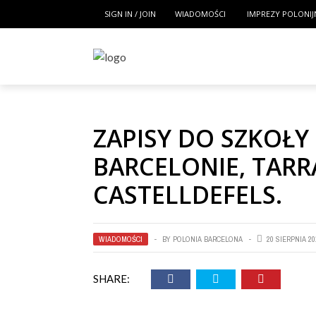
SIGN IN / JOIN
WIADOMOŚCI
IMPREZY POLONIJ
ZAPISY DO SZKOŁY
BARCELONIE, TARRA
CASTELLDEFELS.
WIADOMOŚCI
BY
POLONIA BARCELONA
20 SIERPNIA 20
SHARE: