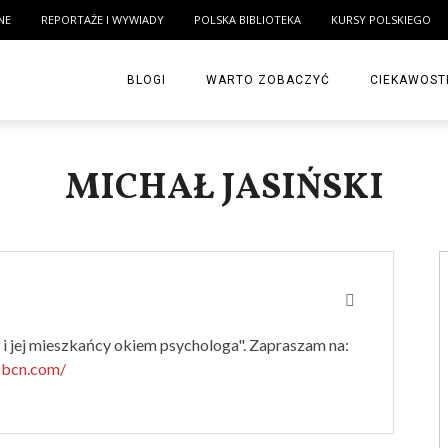
NE
REPORTAŻE I WYWIADY
POLSKA BIBLIOTEKA
KURSY POLSKIEGO
BLOGI
WARTO ZOBACZYĆ
CIEKAWOST
MICHAŁ JASIŃSKI
 i jej mieszkańcy okiem psychologa". Zapraszam na:
-bcn.com/