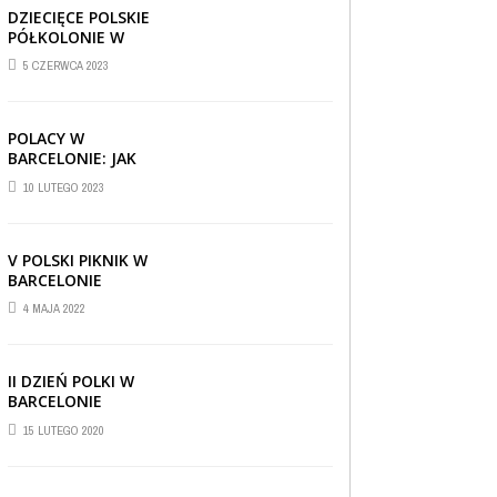
DZIECIĘCE POLSKIE
PÓŁKOLONIE W
BARCELONIE
5 CZERWCA 2023
POLACY W
BARCELONIE: JAK
RADZĄ SOBIE ZA
10 LUTEGO 2023
GRANICĄ
V POLSKI PIKNIK W
BARCELONIE
4 MAJA 2022
II DZIEŃ POLKI W
BARCELONIE
15 LUTEGO 2020