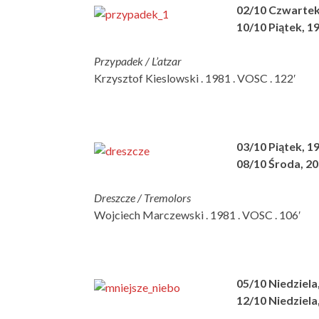
02/10 Czwartek,
10/10 Piątek, 19
Przypadek / L’atzar
Krzysztof Kieslowski . 1981 . VOSC . 122′
03/10 Piątek, 19
08/10 Środa, 20
Dreszcze / Tremolors
Wojciech Marczewski . 1981 . VOSC . 106′
05/10 Niedziela,
12/10 Niedziela,