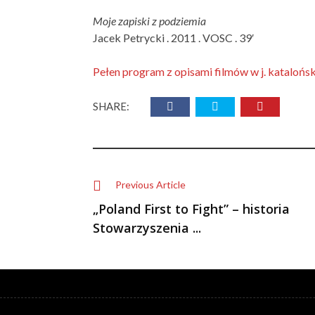
Moje zapiski z podziemia
Jacek Petrycki . 2011 . VOSC . 39′
Pełen program z opisami filmów w j. katalońs
SHARE:
Previous Article
„Poland First to Fight” – historia
Stowarzyszenia ...