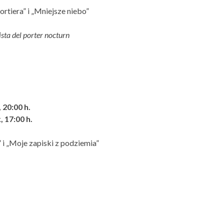
rtiera” i „Mniejsze niebo”
sta del porter nocturn
 20:00 h.
 17:00 h.
 i „Moje zapiski z podziemia”