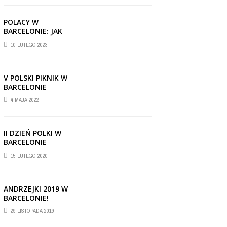
POLACY W
BARCELONIE: JAK
RADZĄ SOBIE ZA
10 LUTEGO 2023
GRANICĄ
V POLSKI PIKNIK W
BARCELONIE
4 MAJA 2022
II DZIEŃ POLKI W
BARCELONIE
15 LUTEGO 2020
ANDRZEJKI 2019 W
BARCELONIE!
CIEKAWOSTKI
,
REPORTAŻE I WYWIADY
,
29 LISTOPADA 2019
WIADOMOŚCI
30 CZERWCA 2019