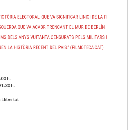
TÒRIA ELECTORAL, QUE VA SIGNIFICAR L’INICI DE LA FI
L’ESQUERDA QUE VA ACABR TRENCANT EL MUR DE BERLÍN.
S DELS ANYS VUITANTA CENSURATS PELS MILITARS I
N LA HISTÒRIA RECENT DEL PAÍS.” (FILMOTECA.CAT)
:00 h.
1:30 h.
 Llibertat