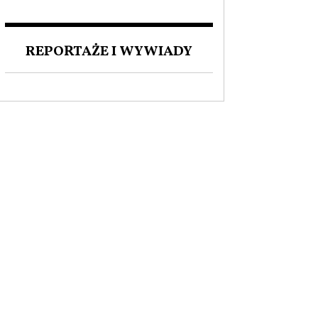
ZAKOCHANI W POLSCE. O
MIŁOŚCI DO NASZEGO
JĘZYKA I FASCYNACJI
REPORTAŻE I WYWIADY
POLSKĄ KULTURĄ.