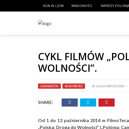
SIGN IN / JOIN
WIADOMOŚCI
IMPREZY POLONIJ
CYKL FILMÓW „PO
WOLNOŚCI”.
CIEKAWOSTKI
,
WIADOMOŚCI
BY
ALICJA GROCHOLSKA
SHARE:
Od 1 do 12 paźniernika 2014 w FilmoTeca 
„Polska: Droga do Wolności” („Polònia: Camí