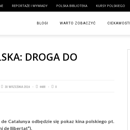
NE
REPORTAŻE I WYWIADY
POLSKA BIBLIOTEKA
KURSY POLSKIEGO
BLOGI
WARTO ZOBACZYĆ
CIEKAWOST
LSKA: DROGA DO
30 WRZEŚNIA 2014
4498
0
de Catalunya odbędzie się pokaz kina polskiego pt.
 de llibertat”).