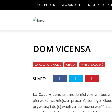
SIGN IN / JOIN
WIADOMOŚCI
IMPREZY POLONIJ
DOM VICENSA
BARCELONA I OKOLICE
,
GRÀCIA
,
WARTO ZOBACZYĆ
SHARE:
La Casa Vicens
jest modernistycznym budynk
pierwsza ważniejsza praca Antoniego Gaud
prywatną i do jej wnętrza nie można wejść- na