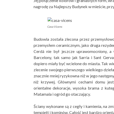
Jej połączenie kolorów i graniastych form, wr
nagrodę za Najlepszy Budynek w mieście, prz
Casa Vicens
Budowla została zlecona przez przemysłowc
przemysłem ceramicznym, jako druga rezydencj
Cerdá nie był jeszcze uprawomocniony, a
Barcelony, tak samo jak Sarria i Sant Gerva
dopiero miały być wcielone do miasta. Tak wi
zlecenie swojego pierwszego wielkiego dzieła
znacznie mniej ryzykowna niż w jego następnyc
niż krzywej. Głównymi cechami domu jest
orientalne dekoracje, wysoka brama z kute
Matamala i ogród go otaczający.
Ściany wykonane są z cegły i kamienia, na zm
tempiett i kominów. Całość jest bardzo orienta