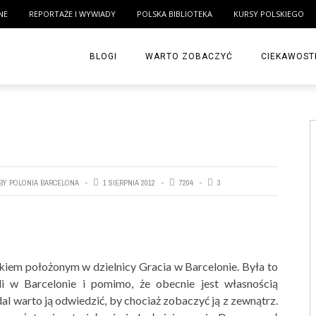
NE
REPORTAŻE I WYWIADY
POLSKA BIBLIOTEKA
KURSY POLSKIEGO
BLOGI
WARTO ZOBACZYĆ
CIEKAWOST
BY
POLONIA BARCELONA
1 SIERPNIA 2012
7204
3
iem położonym w dzielnicy Gracia w Barcelonie. Była to
i w Barcelonie i pomimo, że obecnie jest własnością
dal warto ją odwiedzić, by chociaż zobaczyć ją z zewnątrz.