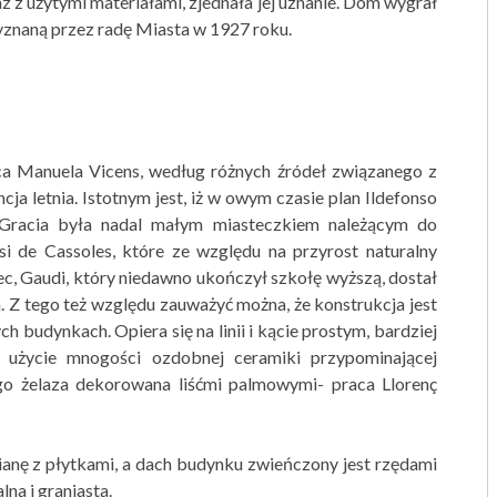
az z użytymi materiałami, zjednała jej uznanie. Dom wygrał
yznaną przez radę Miasta w 1927 roku.
a Manuela Vicens, według różnych źródeł związanego z
a letnia. Istotnym jest, iż w owym czasie plan Ildefonso
 Gracia była nadal małym miasteczkiem należącym do
si de Cassoles, które ze względu na przyrost naturalny
ec, Gaudi, który niedawno ukończył szkołę wyższą, dostał
. Z tego też względu zauważyć można, że konstrukcja jest
h budynkach. Opiera się na linii i kącie prostym, bardziej
 użycie mnogości ozdobnej ceramiki przypominającej
go żelaza dekorowana liśćmi palmowymi- praca Llorenç
ianę z płytkami, a dach budynku zwieńczony jest rzędami
lna i graniasta.