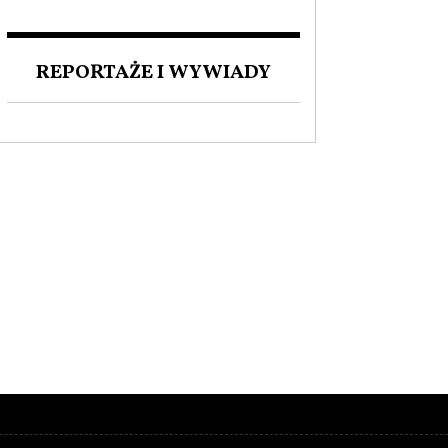
ZAKOCHANI W POLSCE. O
MIŁOŚCI DO NASZEGO
JĘZYKA I FASCYNACJI
REPORTAŻE I WYWIADY
POLSKĄ KULTURĄ.