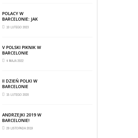
POLACY W
BARCELONIE: JAK
RADZĄ SOBIE ZA
10 LUTEGO 2023
GRANICĄ
V POLSKI PIKNIK W
BARCELONIE
4 MAJA 2022
II DZIEŃ POLKI W
BARCELONIE
15 LUTEGO 2020
ANDRZEJKI 2019 W
BARCELONIE!
CIEKAWOSTKI
,
REPORTAŻE I WYWIADY
,
29 LISTOPADA 2019
WIADOMOŚCI
30 CZERWCA 2019