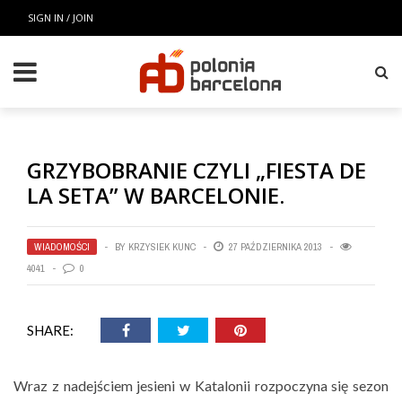
SIGN IN / JOIN
GRZYBOBRANIE CZYLI „FIESTA DE
LA SETA” W BARCELONIE.
WIADOMOŚCI
BY
KRZYSIEK KUNC
27 PAŹDZIERNIKA 2013
4041
0
SHARE:
Wraz z nadejściem jesieni w Katalonii rozpoczyna się sezon