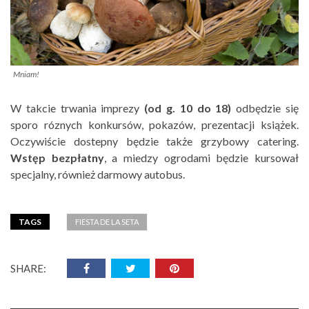
Mniam!
W takcie trwania imprezy
(od g. 10 do 18)
odbędzie się
sporo róznych konkursów, pokazów, prezentacji książek.
Oczywiście dostepny będzie także grzybowy catering.
Wstęp bezpłatny
, a miedzy ogrodami będzie kursował
specjalny, również darmowy autobus.
TAGS
FIESTA DE LA SETA
SHARE: