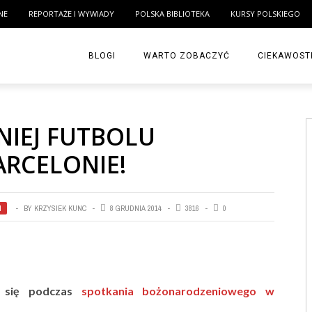
NE
REPORTAŻE I WYWIADY
POLSKA BIBLIOTEKA
KURSY POLSKIEGO
BLOGI
WARTO ZOBACZYĆ
CIEKAWOST
IEJ FUTBOLU
RCELONIE!
I
BY
KRZYSIEK KUNC
8 GRUDNIA 2014
3816
0
e się podczas
spotkania bożonarodzeniowego w