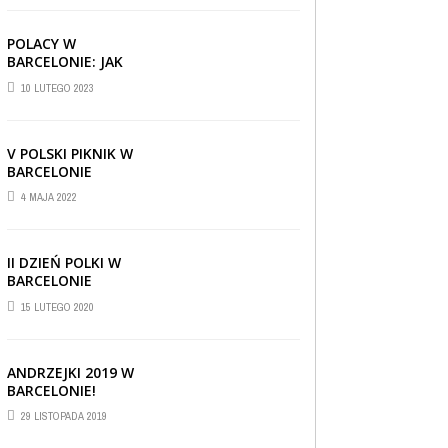
POLACY W
BARCELONIE: JAK
RADZĄ SOBIE ZA
10 LUTEGO 2023
GRANICĄ
V POLSKI PIKNIK W
BARCELONIE
4 MAJA 2022
II DZIEŃ POLKI W
BARCELONIE
15 LUTEGO 2020
ANDRZEJKI 2019 W
BARCELONIE!
CIEKAWOSTKI
,
REPORTAŻE I WYWIADY
,
29 LISTOPADA 2019
WIADOMOŚCI
30 CZERWCA 2019