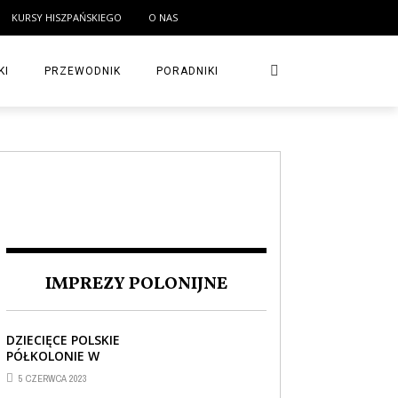
KURSY HISZPAŃSKIEGO
O NAS
KI
PRZEWODNIK
PORADNIKI
IMPREZY POLONIJNE
DZIECIĘCE POLSKIE
PÓŁKOLONIE W
BARCELONIE
5 CZERWCA 2023