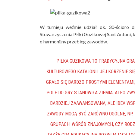
W turnieju weźmie udział ok. 30-ścioro d
Stowarzyszenia Piłki Guzikowej Sant Antoni,
o harmonijny przebieg zawodów.
PIŁKA GUZIKOWA TO TRADYCYJNA GRA
KULTUROWEGO KATALONII. JEJ KORZENIE S
GRAŁO SIĘ BARDZO PROSTYMI ELEMENTAMI
POLE DO GRY STANOWIŁA ZIEMIA, ALBO ZW
BARDZIEJ ZAAWANSOWANA, ALE IDEA WSP
ZAWODY MOGĄ BYĆ ZARÓWNO OGÓLNE, NP. 
GRUPACH: WŚRÓD ZNAJOMYCH, CZY RODZI
TAKŻE GRA EDUKACYJNA ROZWIJAJĄCA LOG