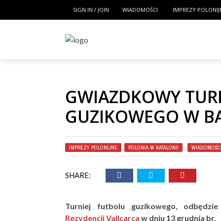
SIGN IN / JOIN
WIADOMOŚCI
IMPREZY POLONIJ
GWIAZDKOWY TURN
GUZIKOWEGO W BA
IMPREZY POLONIJNE
,
POLONIA W KATALONII
,
WIADOMOŚC
SHARE:
Turniej futbolu guzikowego, odbędzi
Rezydencji Vallcarca
w dniu 13 grudnia br.