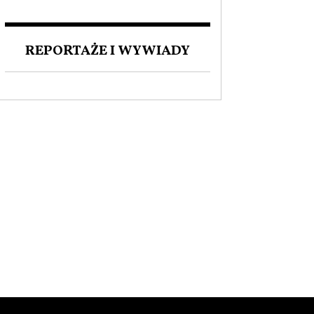
ZAKOCHANI W POLSCE. O
MIŁOŚCI DO NASZEGO
JĘZYKA I FASCYNACJI
REPORTAŻE I WYWIADY
POLSKĄ KULTURĄ.