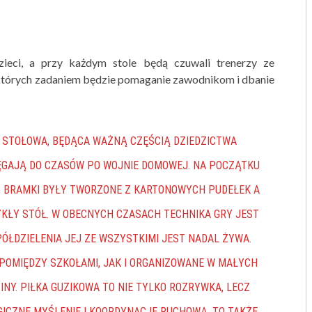
zieci, a przy każdym stole będą czuwali trenerzy ze
 których zadaniem będzie pomaganie zawodnikom i dbanie
 STOŁOWA, BĘDĄCA WAŻNĄ CZĘŚCIĄ DZIEDZICTWA
IĘGAJĄ DO CZASÓW PO WOJNIE DOMOWEJ. NA POCZĄTKU
, BRAMKI BYŁY TWORZONE Z KARTONOWYCH PUDEŁEK A
YKŁY STÓŁ. W OBECNYCH CZASACH TECHNIKA GRY JEST
ÓŁDZIELENIA JEJ ZE WSZYSTKIMI JEST NADAL ŻYWA.
POMIĘDZY SZKOŁAMI, JAK I ORGANIZOWANE W MAŁYCH
NY. PIŁKA GUZIKOWA TO NIE TYLKO ROZRYWKA, LECZ
ICZNE MYŚLENIE I KOORDYNACJĘ RUCHOWĄ. TO TAKŻE