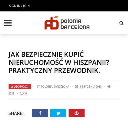
SIGN IN / JOIN
JAK BEZPIECZNIE KUPIĆ
NIERUCHOMOŚĆ W HISZPANII?
PRAKTYCZNY PRZEWODNIK.
WIADOMOŚCI
BY
POLONIA BARCELONA
3 STYCZNIA 2018
3331
0
SHARE: