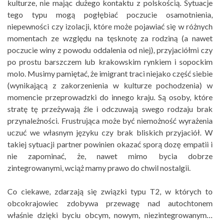
kulturze, nie mając dużego kontaktu z polskością. Sytuacje
tego typu mogą pogłębiać poczucie osamotnienia,
niepewności czy izolacji, które może pojawiać się w różnych
momentach ze względu na tęsknotę za rodziną (a nawet
poczucie winy z powodu oddalenia od niej), przyjaciółmi czy
po prostu barszczem lub krakowskim rynkiem i sopockim
molo. Musimy pamiętać, że imigrant traci niejako część siebie
(wynikającą z zakorzenienia w kulturze pochodzenia) w
momencie przeprowadzki do innego kraju. Są osoby, które
stratę tę przeżywają źle i odczuwają swego rodzaju brak
przynależności. Frustrująca może być niemożność wyrażenia
uczuć we własnym języku czy brak bliskich przyjaciół. W
takiej sytuacji partner powinien okazać sporą dozę empatii i
nie zapominać, że, nawet mimo bycia dobrze
zintegrowanymi, wciąż mamy prawo do chwil nostalgii.
Co ciekawe, zdarzają się związki typu T2, w których to
obcokrajowiec zdobywa przewagę nad autochtonem
właśnie dzięki byciu obcym, nowym, niezintegrowanym…