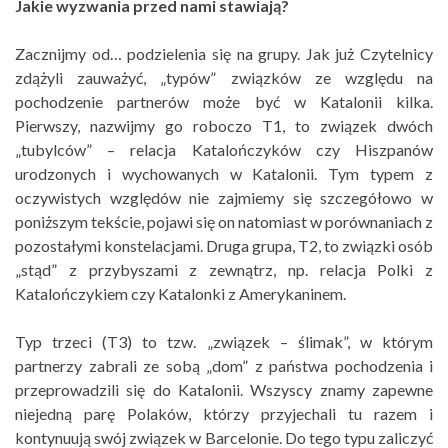
Jakie wyzwania przed nami stawiają?
Zacznijmy od… podzielenia się na grupy. Jak już Czytelnicy
zdążyli zauważyć, „typów” związków ze względu na
pochodzenie partnerów może być w Katalonii kilka.
Pierwszy, nazwijmy go roboczo T1, to związek dwóch
„tubylców” – relacja Katalończyków czy Hiszpanów
urodzonych i wychowanych w Katalonii. Tym typem z
oczywistych względów nie zajmiemy się szczegółowo w
poniższym tekście, pojawi się on natomiast w porównaniach z
pozostałymi konstelacjami. Druga grupa, T2, to związki osób
„stąd” z przybyszami z zewnątrz, np. relacja Polki z
Katalończykiem czy Katalonki z Amerykaninem.
Typ trzeci (T3) to tzw. „związek – ślimak”, w którym
partnerzy zabrali ze sobą „dom” z państwa pochodzenia i
przeprowadzili się do Katalonii. Wszyscy znamy zapewne
niejedną parę Polaków, którzy przyjechali tu razem i
kontynuują swój związek w Barcelonie. Do tego typu zaliczyć