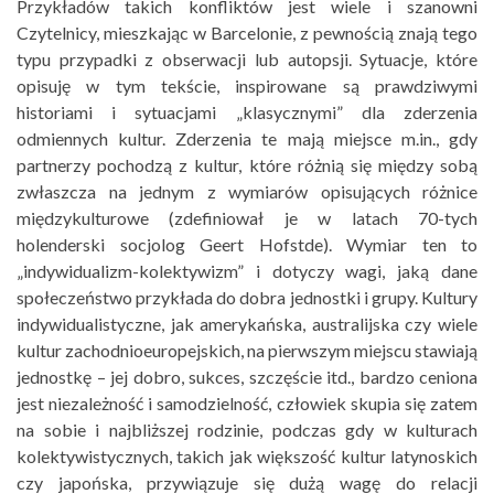
Przykładów takich konfliktów jest wiele i szanowni
Czytelnicy, mieszkając w Barcelonie, z pewnością znają tego
typu przypadki z obserwacji lub autopsji. Sytuacje, które
opisuję w tym tekście, inspirowane są prawdziwymi
historiami i sytuacjami „klasycznymi” dla zderzenia
odmiennych kultur. Zderzenia te mają miejsce m.in., gdy
partnerzy pochodzą z kultur, które różnią się między sobą
zwłaszcza na jednym z wymiarów opisujących różnice
międzykulturowe (zdefiniował je w latach 70-tych
holenderski socjolog Geert Hofstde). Wymiar ten to
„indywidualizm-kolektywizm” i dotyczy wagi, jaką dane
społeczeństwo przykłada do dobra jednostki i grupy. Kultury
indywidualistyczne, jak amerykańska, australijska czy wiele
kultur zachodnioeuropejskich, na pierwszym miejscu stawiają
jednostkę – jej dobro, sukces, szczęście itd., bardzo ceniona
jest niezależność i samodzielność, człowiek skupia się zatem
na sobie i najbliższej rodzinie, podczas gdy w kulturach
kolektywistycznych, takich jak większość kultur latynoskich
czy japońska, przywiązuje się dużą wagę do relacji