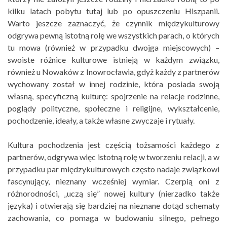
kilku latach pobytu tutaj lub po opuszczeniu Hiszpanii.
Warto jeszcze zaznaczyć, że czynnik międzykulturowy
odgrywa pewną istotną rolę we wszystkich parach, o których
tu mowa (również w przypadku dwojga miejscowych) –
swoiste różnice kulturowe istnieją w każdym związku,
również u Nowaków z Inowrocławia, gdyż każdy z partnerów
wychowany został w innej rodzinie, która posiada swoją
własną, specyficzną kulturę: spojrzenie na relacje rodzinne,
poglądy polityczne, społeczne i religijne, wykształcenie,
pochodzenie, ideały, a także własne zwyczaje i rytuały.
Kultura pochodzenia jest częścią tożsamości każdego z
partnerów, odgrywa więc istotną rolę w tworzeniu relacji, a w
przypadku par międzykulturowych często nadaje związkowi
fascynujący, nieznany wcześniej wymiar. Czerpią oni z
różnorodności, „uczą się” nowej kultury (nierzadko także
języka) i otwierają się bardziej na nieznane dotąd schematy
zachowania, co pomaga w budowaniu silnego, pełnego