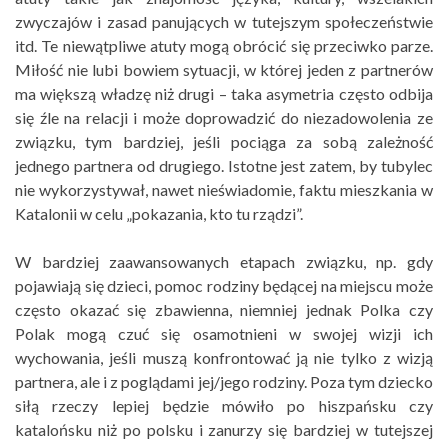
zwyczajów i zasad panujących w tutejszym społeczeństwie
itd. Te niewątpliwe atuty mogą obrócić się przeciwko parze.
Miłość nie lubi bowiem sytuacji, w której jeden z partnerów
ma większą władzę niż drugi – taka asymetria często odbija
się źle na relacji i może doprowadzić do niezadowolenia ze
związku, tym bardziej, jeśli pociąga za sobą zależność
jednego partnera od drugiego. Istotne jest zatem, by tubylec
nie wykorzystywał, nawet nieświadomie, faktu mieszkania w
Katalonii w celu „pokazania, kto tu rządzi”.
W bardziej zaawansowanych etapach związku, np. gdy
pojawiają się dzieci, pomoc rodziny będącej na miejscu może
często okazać się zbawienna, niemniej jednak Polka czy
Polak mogą czuć się osamotnieni w swojej wizji ich
wychowania, jeśli muszą konfrontować ją nie tylko z wizją
partnera, ale i z poglądami jej/jego rodziny. Poza tym dziecko
siłą rzeczy lepiej będzie mówiło po hiszpańsku czy
katalońsku niż po polsku i zanurzy się bardziej w tutejszej