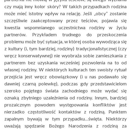
czy mają inny kolor skóry? W takich przypadkach rodzina
może mieć istotny wpływ na relację. Jeśli „obcy” zostanie
szczęśliwie zaakceptowany przez teściów, pojawia się
kwestia wspomnianego uczestnictwa rodziny w życiu
partnerów. Przykładem trudnego do przeskoczenia
problemu może być sytuacja, w której osoba wywodząca się
z kultury (i, tym bardziej, rodziny) tradycjonalistycznej (czy
wręcz konserwatywnej) nie wyobraża sobie zamieszkania z
partnerem bez uzyskania wcześniej pozwolenia na to od
własnej rodziny. W niektórych kulturach ten swoisty rytuał
przejścia jest wręcz obowiązkowy (i u nas podawało się
dawniej czarną polewkę), podczas gdy przedstawicielom
szeroko pojętego świata zachodniego może wydać się
oznaką zbytniego uzależnienia od rodziny. Innym, bardziej
prozaicznym powodem występowania konfliktów jest
nierzadko częstotliwość kontaktów z rodziną. Punktem
zapalnym bywają w tym przypadku…święta. Niektórzy
uważają spędzanie Bożego Narodzenia z rodziną za