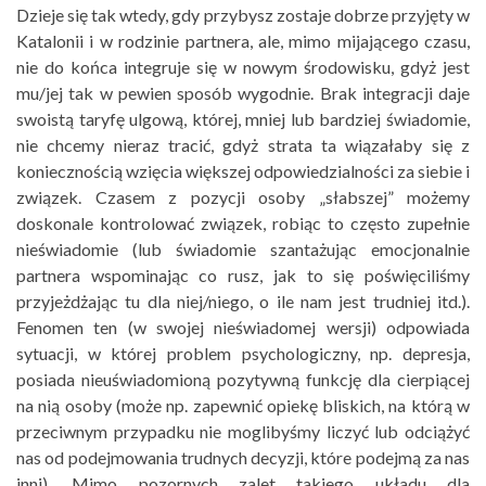
Dzieje się tak wtedy, gdy przybysz zostaje dobrze przyjęty w
Katalonii i w rodzinie partnera, ale, mimo mijającego czasu,
nie do końca integruje się w nowym środowisku, gdyż jest
mu/jej tak w pewien sposób wygodnie. Brak integracji daje
swoistą taryfę ulgową, której, mniej lub bardziej świadomie,
nie chcemy nieraz tracić, gdyż strata ta wiązałaby się z
koniecznością wzięcia większej odpowiedzialności za siebie i
związek. Czasem z pozycji osoby „słabszej” możemy
doskonale kontrolować związek, robiąc to często zupełnie
nieświadomie (lub świadomie szantażując emocjonalnie
partnera wspominając co rusz, jak to się poświęciliśmy
przyjeżdżając tu dla niej/niego, o ile nam jest trudniej itd.).
Fenomen ten (w swojej nieświadomej wersji) odpowiada
sytuacji, w której problem psychologiczny, np. depresja,
posiada nieuświadomioną pozytywną funkcję dla cierpiącej
na nią osoby (może np. zapewnić opiekę bliskich, na którą w
przeciwnym przypadku nie moglibyśmy liczyć lub odciążyć
nas od podejmowania trudnych decyzji, które podejmą za nas
inni). Mimo pozornych zalet takiego układu dla