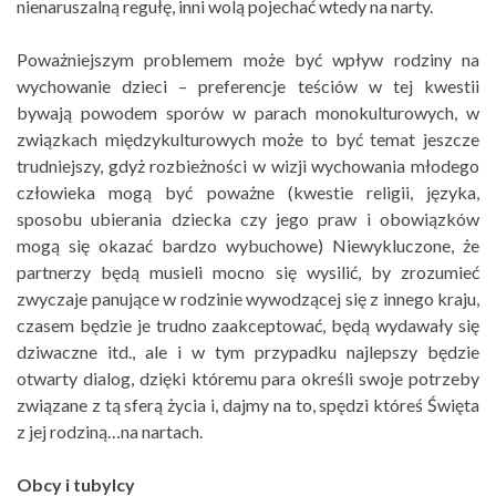
nienaruszalną regułę, inni wolą pojechać wtedy na narty.
Poważniejszym problemem może być wpływ rodziny na
wychowanie dzieci – preferencje teściów w tej kwestii
bywają powodem sporów w parach monokulturowych, w
związkach międzykulturowych może to być temat jeszcze
trudniejszy, gdyż rozbieżności w wizji wychowania młodego
człowieka mogą być poważne (kwestie religii, języka,
sposobu ubierania dziecka czy jego praw i obowiązków
mogą się okazać bardzo wybuchowe) Niewykluczone, że
partnerzy będą musieli mocno się wysilić, by zrozumieć
zwyczaje panujące w rodzinie wywodzącej się z innego kraju,
czasem będzie je trudno zaakceptować, będą wydawały się
dziwaczne itd., ale i w tym przypadku najlepszy będzie
otwarty dialog, dzięki któremu para określi swoje potrzeby
związane z tą sferą życia i, dajmy na to, spędzi któreś Święta
z jej rodziną…na nartach.
Obcy i tubylcy