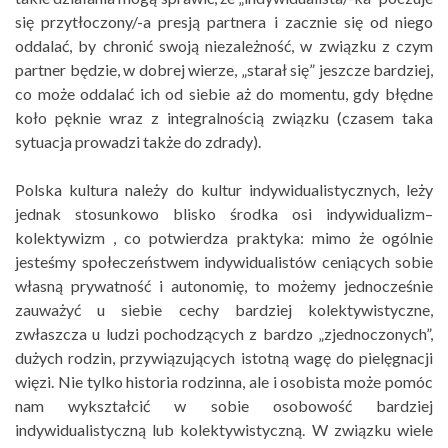
się przytłoczony/-a presją partnera i zacznie się od niego
oddalać, by chronić swoją niezależność, w związku z czym
partner będzie, w dobrej wierze, „starał się” jeszcze bardziej,
co może oddalać ich od siebie aż do momentu, gdy błędne
koło pęknie wraz z integralnością związku (czasem taka
sytuacja prowadzi także do zdrady).
Polska kultura należy do kultur indywidualistycznych, leży
jednak stosunkowo blisko środka osi indywidualizm–
kolektywizm , co potwierdza praktyka: mimo że ogólnie
jesteśmy społeczeństwem indywidualistów ceniących sobie
własną prywatność i autonomię, to możemy jednocześnie
zauważyć u siebie cechy bardziej kolektywistyczne,
zwłaszcza u ludzi pochodzących z bardzo „zjednoczonych”,
dużych rodzin, przywiązujących istotną wagę do pielęgnacji
więzi. Nie tylko historia rodzinna, ale i osobista może pomóc
nam wykształcić w sobie osobowość bardziej
indywidualistyczną lub kolektywistyczną. W związku wiele