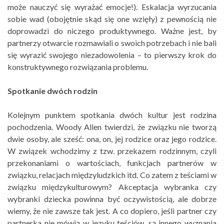
może nauczyć się wyrażać emocje!). Eskalacja wyrzucania
sobie wad (obojętnie skąd się one wzięły) z pewnością nie
doprowadzi do niczego produktywnego. Ważne jest, by
partnerzy otwarcie rozmawiali o swoich potrzebach i nie bali
się wyrazić swojego niezadowolenia – to pierwszy krok do
konstruktywnego rozwiązania problemu.
Spotkanie dwóch rodzin
Kolejnym punktem spotkania dwóch kultur jest rodzina
pochodzenia. Woody Allen twierdzi, że związku nie tworzą
dwie osoby, ale sześć: ona, on, jej rodzice oraz jego rodzice.
W związek wchodzimy z tzw. przekazem rodzinnym, czyli
przekonaniami o wartościach, funkcjach partnerów w
związku, relacjach międzyludzkich itd. Co zatem z teściami w
związku międzykulturowym? Akceptacja wybranka czy
wybranki dziecka powinna być oczywistością, ale dobrze
wiemy, że nie zawsze tak jest. A co dopiero, jeśli partner czy
partnerka nie mówią w języku teściów, są innego wyznania