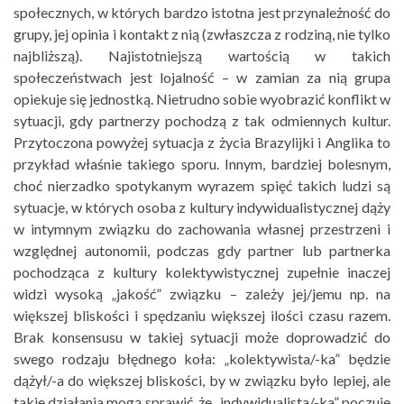
społecznych, w których bardzo istotna jest przynależność do
grupy, jej opinia i kontakt z nią (zwłaszcza z rodziną, nie tylko
najbliższą). Najistotniejszą wartością w takich
społeczeństwach jest lojalność – w zamian za nią grupa
opiekuje się jednostką. Nietrudno sobie wyobrazić konflikt w
sytuacji, gdy partnerzy pochodzą z tak odmiennych kultur.
Przytoczona powyżej sytuacja z życia Brazylijki i Anglika to
przykład właśnie takiego sporu. Innym, bardziej bolesnym,
choć nierzadko spotykanym wyrazem spięć takich ludzi są
sytuacje, w których osoba z kultury indywidualistycznej dąży
w intymnym związku do zachowania własnej przestrzeni i
względnej autonomii, podczas gdy partner lub partnerka
pochodząca z kultury kolektywistycznej zupełnie inaczej
widzi wysoką „jakość” związku – zależy jej/jemu np. na
większej bliskości i spędzaniu większej ilości czasu razem.
Brak konsensusu w takiej sytuacji może doprowadzić do
swego rodzaju błędnego koła: „kolektywista/-ka” będzie
dążył/-a do większej bliskości, by w związku było lepiej, ale
takie działania mogą sprawić, że „indywidualista/-ka” poczuje