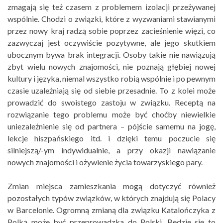
zmagają się też czasem z problemem izolacji przeżywanej
wspólnie. Chodzi o związki, które z wyzwaniami stawianymi
przez nowy kraj radzą sobie poprzez zacieśnienie więzi, co
zazwyczaj jest oczywiście pozytywne, ale jego skutkiem
ubocznym bywa brak integracji. Osoby takie nie nawiązują
zbyt wielu nowych znajomości, nie poznają głębiej nowej
kultury i języka, niemal wszystko robią wspólnie i po pewnym
czasie uzależniają się od siebie przesadnie. To z kolei może
prowadzić do swoistego zastoju w związku. Receptą na
rozwiązanie tego problemu może być choćby niewielkie
uniezależnienie się od partnera – pójście samemu na jogę,
lekcje hiszpańskiego itd. i dzięki temu poczucie się
silniejszą/-ym indywidualnie, a przy okazji nawiązanie
nowych znajomości i ożywienie życia towarzyskiego pary.
Zmian miejsca zamieszkania mogą dotyczyć również
pozostałych typów związków, w których znajdują się Polacy
w Barcelonie. Ogromną zmianą dla związku Katalończyka z
Polką może być przeprowadzka do Polski. Będzie się to