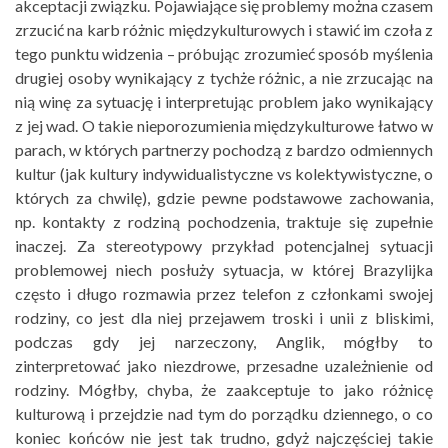
akceptacji związku. Pojawiające się problemy można czasem
zrzucić na karb różnic międzykulturowych i stawić im czoła z
tego punktu widzenia – próbując zrozumieć sposób myślenia
drugiej osoby wynikający z tychże różnic, a nie zrzucając na
nią winę za sytuację i interpretując problem jako wynikający
z jej wad. O takie nieporozumienia międzykulturowe łatwo w
parach, w których partnerzy pochodzą z bardzo odmiennych
kultur (jak kultury indywidualistyczne vs kolektywistyczne, o
których za chwilę), gdzie pewne podstawowe zachowania,
np. kontakty z rodziną pochodzenia, traktuje się zupełnie
inaczej. Za stereotypowy przykład potencjalnej sytuacji
problemowej niech posłuży sytuacja, w której Brazylijka
często i długo rozmawia przez telefon z członkami swojej
rodziny, co jest dla niej przejawem troski i unii z bliskimi,
podczas gdy jej narzeczony, Anglik, mógłby to
zinterpretować jako niezdrowe, przesadne uzależnienie od
rodziny. Mógłby, chyba, że zaakceptuje to jako różnicę
kulturową i przejdzie nad tym do porządku dziennego, o co
koniec końców nie jest tak trudno, gdyż najczęściej takie