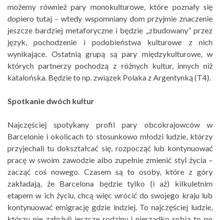
możemy również pary monokulturowe, które poznały się
dopiero tutaj – wtedy wspomniany dom przyjmie znaczenie
jeszcze bardziej metaforyczne i będzie „zbudowany” przez
język, pochodzenie i podobieństwa kulturowe z nich
wynikające. Ostatnią grupą są pary międzykulturowe, w
których partnerzy pochodzą z różnych kultur, innych niż
katalońska. Będzie to np. związek Polaka z Argentynką (T4).
Spotkanie dwóch kultur
Najczęściej spotykany profil pary obcokrajowców w
Barcelonie i okolicach to stosunkowo młodzi ludzie, którzy
przyjechali tu dokształcać się, rozpocząć lub kontynuować
pracę w swoim zawodzie albo zupełnie zmienić styl życia –
zacząć coś nowego. Czasem są to osoby, które z góry
zakładają, że Barcelona będzie tylko (i aż) kilkuletnim
etapem w ich życiu, chcą więc wrócić do swojego kraju lub
kontynuować emigrację gdzie indziej. To najczęściej ludzie,
którzy nie założyli jeszcze rodziny i nierzadko robią to po