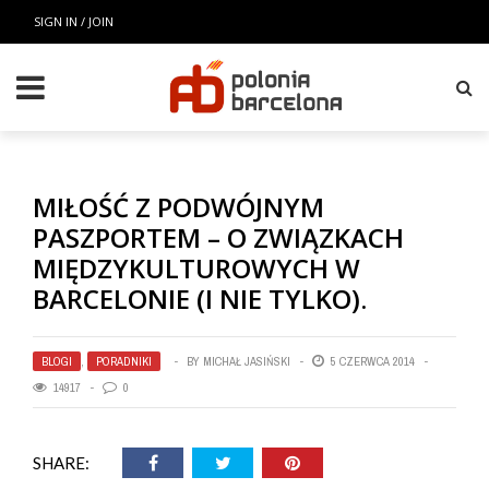
SIGN IN / JOIN
MIŁOŚĆ Z PODWÓJNYM
PASZPORTEM – O ZWIĄZKACH
MIĘDZYKULTUROWYCH W
BARCELONIE (I NIE TYLKO).
BLOGI
,
PORADNIKI
BY
MICHAŁ JASIŃSKI
5 CZERWCA 2014
14917
0
SHARE: