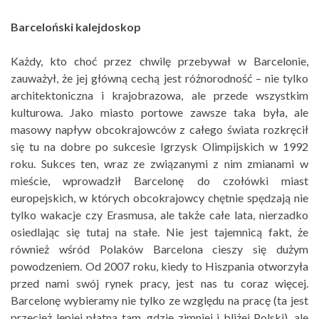
Barceloński kalejdoskop
Każdy, kto choć przez chwilę przebywał w Barcelonie,
zauważył, że jej główną cechą jest różnorodność – nie tylko
architektoniczna i krajobrazowa, ale przede wszystkim
kulturowa. Jako miasto portowe zawsze taka była, ale
masowy napływ obcokrajowców z całego świata rozkręcił
się tu na dobre po sukcesie Igrzysk Olimpijskich w 1992
roku. Sukces ten, wraz ze związanymi z nim zmianami w
mieście, wprowadził Barcelonę do czołówki miast
europejskich, w których obcokrajowcy chętnie spędzają nie
tylko wakacje czy Erasmusa, ale także całe lata, nierzadko
osiedlając się tutaj na stałe. Nie jest tajemnicą fakt, że
również wśród Polaków Barcelona cieszy się dużym
powodzeniem. Od 2007 roku, kiedy to Hiszpania otworzyła
przed nami swój rynek pracy, jest nas tu coraz więcej.
Barcelonę wybieramy nie tylko ze względu na pracę (ta jest
przecież lepiej płatna tam, gdzie zimniej i bliżej Polski), ale