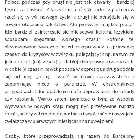
Polsce, podczas gdy drugi nie jest tak otwarty i bardziej
tęskni za bliskimi. Zdarzyć się może, że jeden z partnerów
rzuci się w wir nowego życia, a drugi nie odnajdzie się w
nowym otoczeniu tak łatwo. Kto pierwszy znajdzie pracę?
Kto bardziej zainteresuje się miejscową kulturą, językiem,
sposobami spędzania wolnego czasu? Różnice te,
niezarysowane wyraźnie przed przeprowadzką, prowadzą
czasem do kryzysów w związku, polegających np. na tym, że
jedna z osób (najczęściej ta słabiej zintegrowana) zamyka się
w sobie (a czasem nawet popada w depresję), a druga oddala
się od niej, „robiąc swoje” w nowej rzeczywistości i
zapominając nieco o partnerze. W ekstremalnych
przypadkach takie oddalenie może doprowadzić do zdrady
czy rozstania. Warto zatem pamiętać o tym, że wspólne
wyzwania w nowym kraju mogą być przeżywane bardzo
różnie, należy zatem dbać o partnera i wspierać się nawzajem,
zwłaszcza w pierwszych miesiącach na nowej ziemi.
Osoby, które przeprowadzają się razem do Barcelony