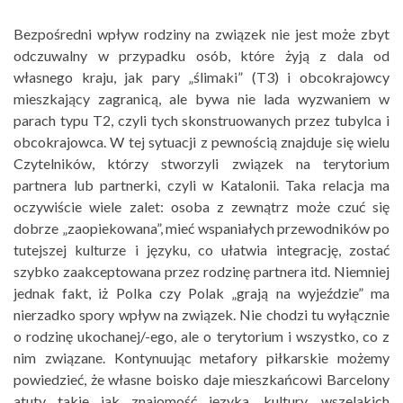
Bezpośredni wpływ rodziny na związek nie jest może zbyt
odczuwalny w przypadku osób, które żyją z dala od
własnego kraju, jak pary „ślimaki” (T3) i obcokrajowcy
mieszkający zagranicą, ale bywa nie lada wyzwaniem w
parach typu T2, czyli tych skonstruowanych przez tubylca i
obcokrajowca. W tej sytuacji z pewnością znajduje się wielu
Czytelników, którzy stworzyli związek na terytorium
partnera lub partnerki, czyli w Katalonii. Taka relacja ma
oczywiście wiele zalet: osoba z zewnątrz może czuć się
dobrze „zaopiekowana”, mieć wspaniałych przewodników po
tutejszej kulturze i języku, co ułatwia integrację, zostać
szybko zaakceptowana przez rodzinę partnera itd. Niemniej
jednak fakt, iż Polka czy Polak „grają na wyjeździe” ma
nierzadko spory wpływ na związek. Nie chodzi tu wyłącznie
o rodzinę ukochanej/-ego, ale o terytorium i wszystko, co z
nim związane. Kontynuując metafory piłkarskie możemy
powiedzieć, że własne boisko daje mieszkańcowi Barcelony
atuty takie jak znajomość języka, kultury, wszelakich