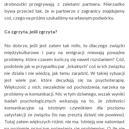
drobnostki przegrywają z zaletami partnera. Nierzadko
bywa przecież tak, że w partnerze z zagranicy znajdujemy
coś, czego na próżno szukaliśmy na własnym podwórku.
Co zgrzyta, jeśli zgrzyta?
No dobrze, jeśli jest zatem tak miło, to dlaczego związki
międzykulturowe i pary na emigracji miewają poważne
problemy, które czasem kończą się nawet rozstaniem? Cóż,
podobnie jak w przypadku par „lokalnych” coś w ich związku
nie działa i nie wiedzą, jak temu zaradzić. W takiej sytuacji
jest wiele par, które decydują się na psychoterapię.
Większość z nich, niezależnie od pochodzenia, narzeka na
problemy w komunikacji. Nic w tym dziwnego, wszak wyniki
badań psychologicznych wskazują na to, że zdolności
komunikacyjne są istotnym czynnikiem dla poziomu
satysfakcji ze związku (to nas zresztą dziwić nie powinno).
Tutaj zatem większych różnic nie ma. Istnieją one natomiast
na poziomie przyczyn pojawiania się problemów. O ile nie