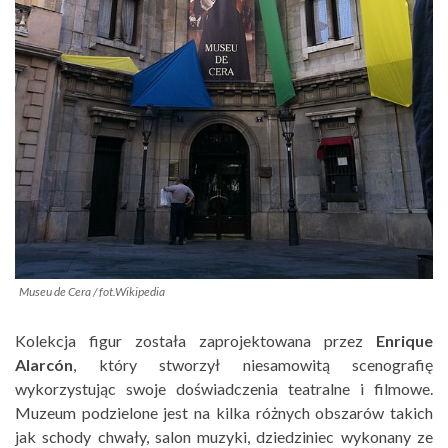
Museu de Cera / fot.Wikipedia
Kolekcja figur została zaprojektowana przez
Enrique
Alarcón
, który stworzył niesamowitą scenografię
wykorzystując swoje doświadczenia teatralne i filmowe.
Muzeum podzielone jest na kilka różnych obszarów takich
jak schody chwały, salon muzyki, dziedziniec wykonany ze