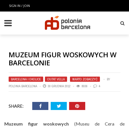
SIGN IN / JOIN
MUZEUM FIGUR WOSKOWYCH W
BARCELONIE
BARCELONA I OKOLICE
,
CIUTAT VELLA
,
WARTO ZOBACZYĆ
BY
POLONIA BARCELONA
30 GRUDNIA 2012
8036
4
SHARE:
Muzeum figur woskowych
(Museu de Cera de