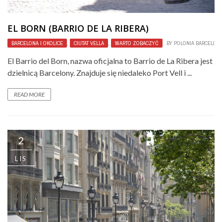
EL BORN (BARRIO DE LA RIBERA)
BARCELONA I OKOLICE
,
CIUTAT VELLA
,
WARTO ZOBACZYĆ
BY
POLONIA BARCELON
El Barrio del Born, nazwa oficjalna to Barrio de La Ribera jest
dzielnicą Barcelony. Znajduje się niedaleko Port Vell i ...
READ MORE
2
LIS