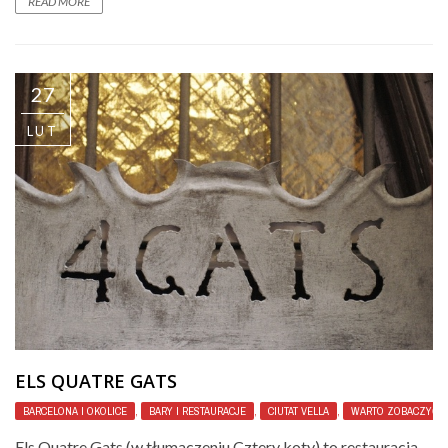
READ MORE
27
LUT
ELS QUATRE GATS
BARCELONA I OKOLICE
,
BARY I RESTAURACJE
,
CIUTAT VELLA
,
WARTO ZOBACZYĆ
Els Quatre Gats (w tłumaczeniu Cztery koty) to restauracja,