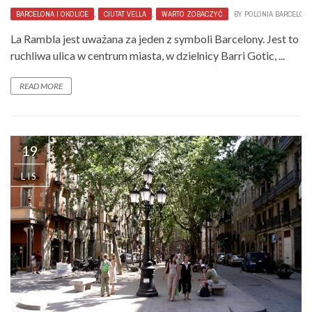
BARCELONA I OKOLICE
,
CIUTAT VELLA
,
WARTO ZOBACZYĆ
BY
POLONIA BARCELON
La Rambla jest uważana za jeden z symboli Barcelony. Jest to
ruchliwa ulica w centrum miasta, w dzielnicy Barri Gotic, ...
READ MORE
19
LIS