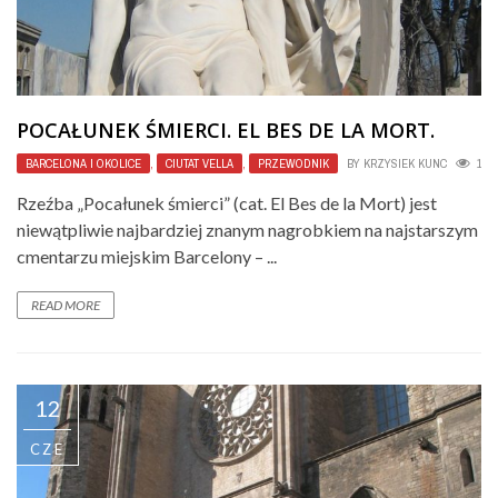
POCAŁUNEK ŚMIERCI. EL BES DE LA MORT.
BARCELONA I OKOLICE
,
CIUTAT VELLA
,
PRZEWODNIK
BY
KRZYSIEK KUNC
189
Rzeźba „Pocałunek śmierci” (cat. El Bes de la Mort) jest
niewątpliwie najbardziej znanym nagrobkiem na najstarszym
cmentarzu miejskim Barcelony – ...
READ MORE
12
CZE