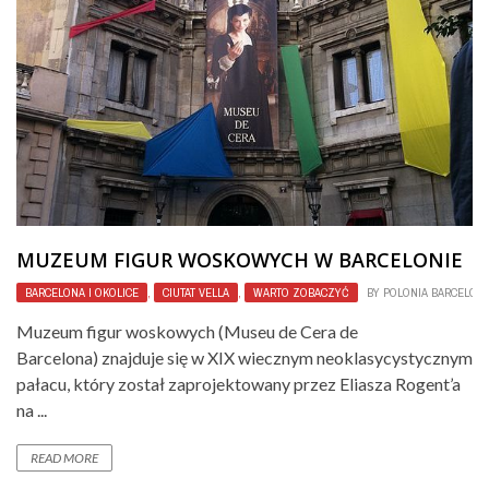
MUZEUM FIGUR WOSKOWYCH W BARCELONIE
BARCELONA I OKOLICE
,
CIUTAT VELLA
,
WARTO ZOBACZYĆ
BY
POLONIA BARCELON
Muzeum figur woskowych (Museu de Cera de
Barcelona) znajduje się w XIX wiecznym neoklasycystycznym
pałacu, który został zaprojektowany przez Eliasza Rogent’a
na ...
READ MORE