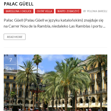
PAŁAC GÜELL
BARCELONA I OKOLICE
,
CIUTAT VELLA
,
WARTO ZOBACZYĆ
BY
POLONIA BARCELON
Pałac Güell (Palau Güell w języku katalońskim) znajduje się
na Carrer Nou de la Rambla, niedaleko Las Ramblas i portu ...
READ MORE
7
GRU