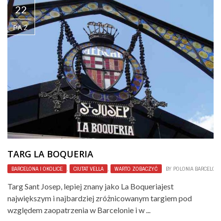
22
PAŹ
TARG LA BOQUERIA
BARCELONA I OKOLICE
,
CIUTAT VELLA
,
WARTO ZOBACZYĆ
BY
POLONIA BARCELON
Targ Sant Josep, lepiej znany jako La Boqueriajest
największym i najbardziej zróżnicowanym targiem pod
względem zaopatrzenia w Barcelonie i w ...