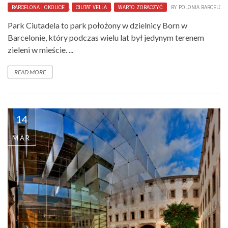
BARCELONA I OKOLICE
,
CIUTAT VELLA
,
WARTO ZOBACZYĆ
BY
POLONIA BARCELON
Park Ciutadela to park położony w dzielnicy Born w
Barcelonie, który podczas wielu lat był jedynym terenem
zieleni w mieście. ...
READ MORE
14
MAR