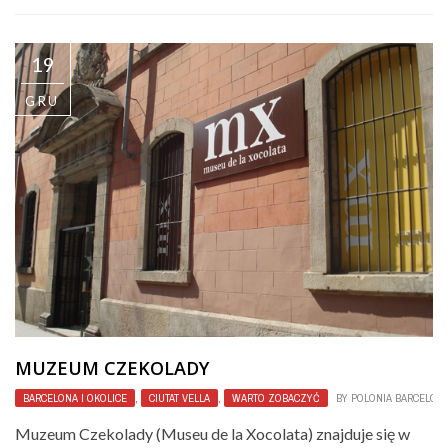
19
GRU
MUZEUM CZEKOLADY
BARCELONA I OKOLICE
,
CIUTAT VELLA
,
WARTO ZOBACZYĆ
BY
POLONIA BARCELON
Muzeum Czekolady (Museu de la Xocolata) znajduje się w