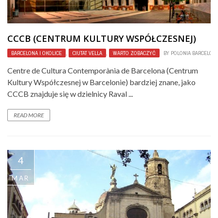
CCCB (CENTRUM KULTURY WSPÓŁCZESNEJ)
BARCELONA I OKOLICE
,
CIUTAT VELLA
,
WARTO ZOBACZYĆ
BY
POLONIA BARCELON
Centre de Cultura Contemporània de Barcelona (Centrum
Kultury Współczesnej w Barcelonie) bardziej znane, jako
CCCB znajduje się w dzielnicy Raval ...
READ MORE
4
MAR