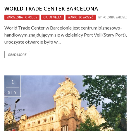
WORLD TRADE CENTER BARCELONA
BARCELONA I OKOLICE
,
CIUTAT VELLA
,
WARTO ZOBACZYĆ
BY
POLONIA BARCELON
World Trade Center w Barcelonie jest centrum biznesowo-
handlowym znajdującym się w dzielnicy Port Vell (Stary Port),
uroczyste otwarcie było w ...
READ MORE
1
STY