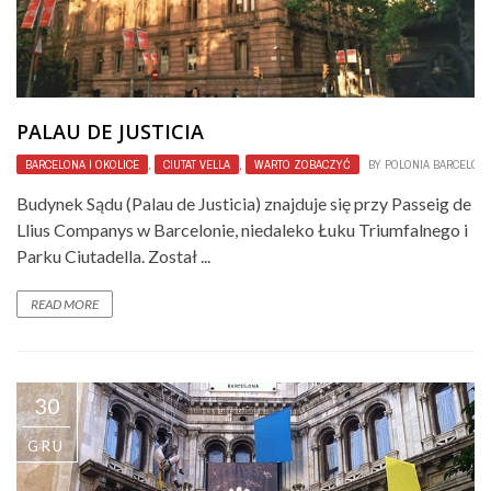
PALAU DE JUSTICIA
BARCELONA I OKOLICE
,
CIUTAT VELLA
,
WARTO ZOBACZYĆ
BY
POLONIA BARCELON
Budynek Sądu (Palau de Justicia) znajduje się przy Passeig de
Llius Companys w Barcelonie, niedaleko Łuku Triumfalnego i
Parku Ciutadella. Został ...
READ MORE
30
GRU