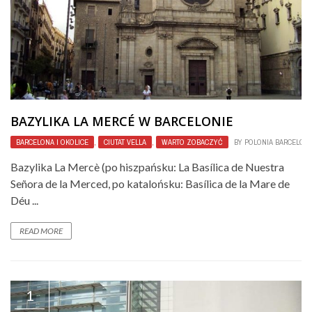
BAZYLIKA LA MERCÉ W BARCELONIE
BARCELONA I OKOLICE
,
CIUTAT VELLA
,
WARTO ZOBACZYĆ
BY
POLONIA BARCELON
Bazylika La Mercè (po hiszpańsku: La Basílica de Nuestra
Señora de la Merced, po katalońsku: Basílica de la Mare de
Déu ...
READ MORE
1