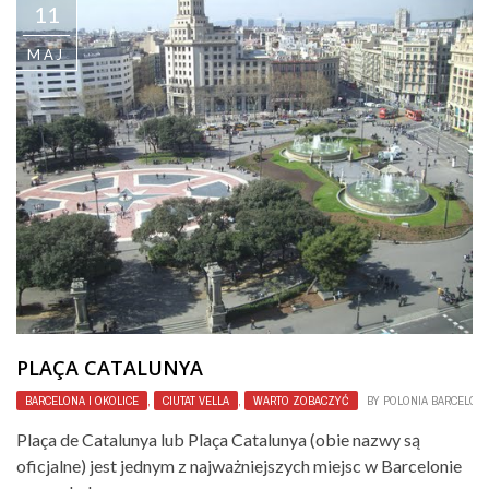
11
MAJ
PLAÇA CATALUNYA
BARCELONA I OKOLICE
,
CIUTAT VELLA
,
WARTO ZOBACZYĆ
BY
POLONIA BARCELON
Plaça de Catalunya lub Plaça Catalunya (obie nazwy są
oficjalne) jest jednym z najważniejszych miejsc w Barcelonie