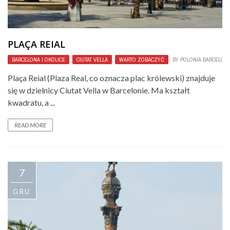
PLAÇA REIAL
BARCELONA I OKOLICE
,
CIUTAT VELLA
,
WARTO ZOBACZYĆ
BY
POLONIA BARCELON
Plaça Reial (Plaza Real, co oznacza plac królewski) znajduje
się w dzielnicy Ciutat Vella w Barcelonie. Ma kształt
kwadratu, a ...
READ MORE
7
GRU