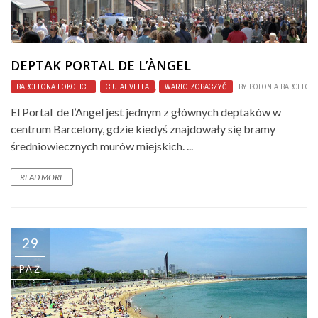
DEPTAK PORTAL DE L’ÀNGEL
BARCELONA I OKOLICE
,
CIUTAT VELLA
,
WARTO ZOBACZYĆ
BY
POLONIA BARCELON
El Portal de l’Angel jest jednym z głównych deptaków w
centrum Barcelony, gdzie kiedyś znajdowały się bramy
średniowiecznych murów miejskich. ...
READ MORE
29
PAŹ