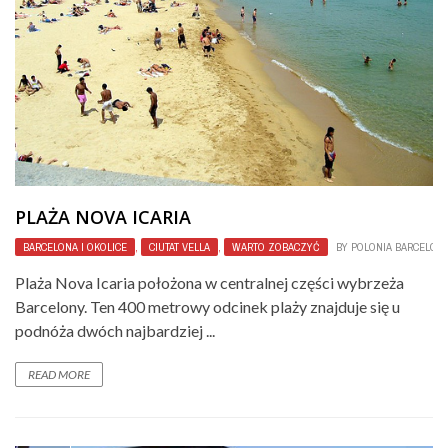
PLAŻA NOVA ICARIA
BARCELONA I OKOLICE
,
CIUTAT VELLA
,
WARTO ZOBACZYĆ
BY
POLONIA BARCELON
Plaża Nova Icaria położona w centralnej części wybrzeża
Barcelony. Ten 400 metrowy odcinek plaży znajduje się u
podnóża dwóch najbardziej ...
READ MORE