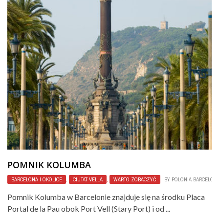
POMNIK KOLUMBA
BARCELONA I OKOLICE
,
CIUTAT VELLA
,
WARTO ZOBACZYĆ
BY
POLONIA BARCELON
Pomnik Kolumba w Barcelonie znajduje się na środku Placa
Portal de la Pau obok Port Vell (Stary Port) i od ...