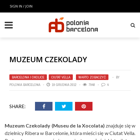
SIGN IN / JOIN
MUZEUM CZEKOLADY
BARCELONA I OKOLICE
,
CIUTAT VELLA
,
WARTO ZOBACZYĆ
BY
POLONIA BARCELONA
19 GRUDNIA 2012
7948
4
SHARE:
Muzeum Czekolady (Museu de la Xocolata)
znajduje się w
dzielnicy Ribera w Barcelonie, która mieści się w Ciutat Vella.