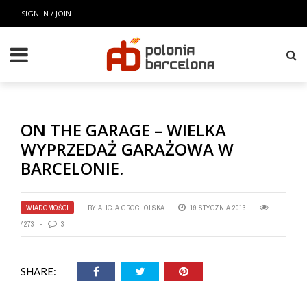
SIGN IN / JOIN
ON THE GARAGE – WIELKA
WYPRZEDAŻ GARAŻOWA W
BARCELONIE.
WIADOMOŚCI
BY
ALICJA GROCHOLSKA
19 STYCZNIA 2013
4273
3
SHARE: