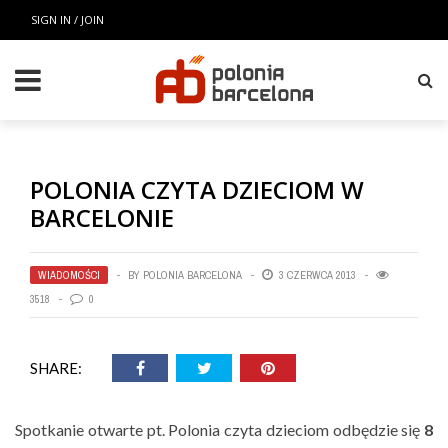
SIGN IN / JOIN
POLONIA CZYTA DZIECIOM W
BARCELONIE
WIADOMOŚCI
BY
POLONIA BARCELONA
3 CZERWCA 2013
3518
0
SHARE:
Spotkanie otwarte pt. Polonia czyta dzieciom odbędzie się
8