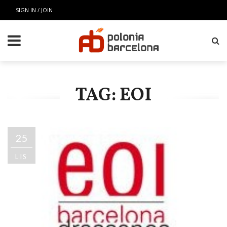
SIGN IN / JOIN
TAG: EOI
25
LIS