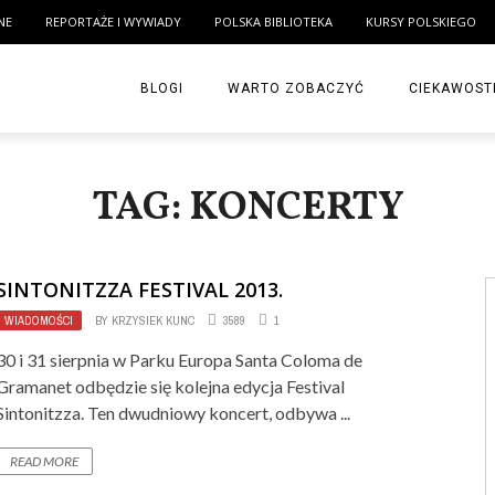
NE
REPORTAŻE I WYWIADY
POLSKA BIBLIOTEKA
KURSY POLSKIEGO
BLOGI
WARTO ZOBACZYĆ
CIEKAWOST
TAG: KONCERTY
SINTONITZZA FESTIVAL 2013.
WIADOMOŚCI
BY
KRZYSIEK KUNC
3589
1
30 i 31 sierpnia w Parku Europa Santa Coloma de
Gramanet odbędzie się kolejna edycja Festival
Sintonitzza. Ten dwudniowy koncert, odbywa ...
READ MORE