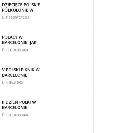
DZIECIĘCE POLSKIE
PÓŁKOLONIE W
BARCELONIE
5 CZERWCA 2023
POLACY W
BARCELONIE: JAK
RADZĄ SOBIE ZA
10 LUTEGO 2023
GRANICĄ
V POLSKI PIKNIK W
BARCELONIE
4 MAJA 2022
II DZIEŃ POLKI W
BARCELONIE
15 LUTEGO 2020