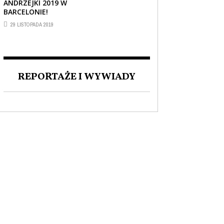
ANDRZEJKI 2019 W
BARCELONIE!
CIEKAWOSTKI
,
REPORTAŻE I WYWIADY
,
29 LISTOPADA 2019
WIADOMOŚCI
30 CZERWCA 2019
ZAKOCHANI W POLSCE. O
MIŁOŚCI DO NASZEGO
JĘZYKA I FASCYNACJI
REPORTAŻE I WYWIADY
POLSKĄ KULTURĄ.