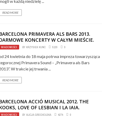
mogli w każdą niedzielę ...
READ MORE
BARCELONA PRIMAVERA ALS BARS 2013.
DARMOWE KONCERTY W CAŁYM MIEŚCIE.
WIADOMOŚCI
BY
KRZYSIEK KUNC
5120
0
od 24 kwietnia do 18 maja potrwa impreza towarzysząca
tegorocznej Primavera Sound – „Primavera als Bars
2013”. W trakcie jej trwania ...
READ MORE
BARCELONA ACCIÓ MUSICAL 2012. THE
KOOKS, LOVE OF LESBIAN I LA IAIA.
WIADOMOŚCI
BY
ALICJA GROCHOLSKA
4274
0