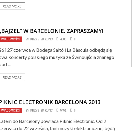
READ MORE
„BAJZEL” W BARCELONIE. ZAPRASZAMY!
WIADOMOŚCI
BY
KRZYSIEK KUNC
4386
0
26 i 27 czerwca w Bodega Saltó i La Bàscula odbędą się
dwa koncerty polskiego muzyka ze Świnoujścia znanego
pod ...
READ MORE
PIKNIC ELECTRONIK BARCELONA 2013
WIADOMOŚCI
BY
KRZYSIEK KUNC
5451
0
Latem do Barcelony powraca Piknic Electronic. Od 2
czerwca do 22 września, fani muzyki elektronicznej będą