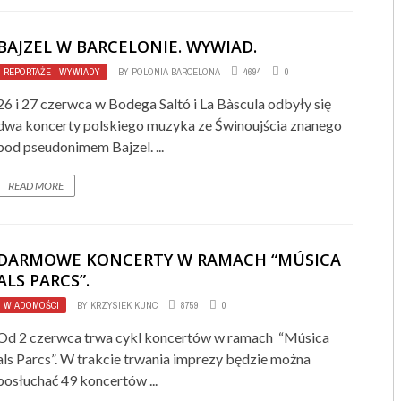
BAJZEL W BARCELONIE. WYWIAD.
REPORTAŻE I WYWIADY
BY
POLONIA BARCELONA
4694
0
26 i 27 czerwca w Bodega Saltó i La Bàscula odbyły się
dwa koncerty polskiego muzyka ze Świnoujścia znanego
pod pseudonimem Bajzel. ...
READ MORE
DARMOWE KONCERTY W RAMACH “MÚSICA
ALS PARCS”.
WIADOMOŚCI
BY
KRZYSIEK KUNC
8759
0
Od 2 czerwca trwa cykl koncertów w ramach “Música
als Parcs”. W trakcie trwania imprezy będzie można
posłuchać 49 koncertów ...