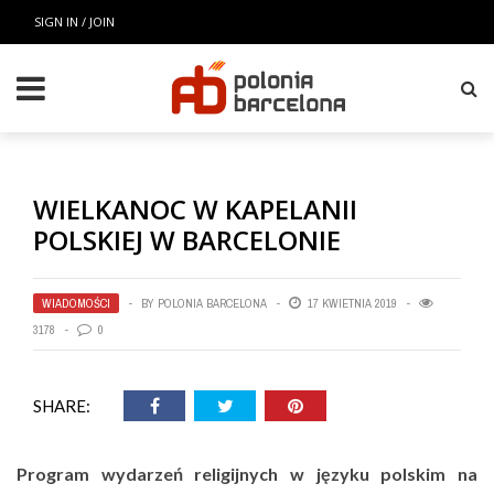
SIGN IN / JOIN
WIELKANOC W KAPELANII
POLSKIEJ W BARCELONIE
WIADOMOŚCI
BY
POLONIA BARCELONA
17 KWIETNIA 2019
3178
0
SHARE:
Program wydarzeń religijnych w języku polskim na