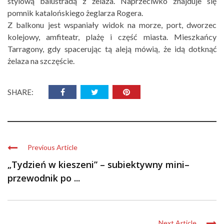
stylową balustradą z żelaza. Naprzeciwko znajduje się
pomnik katalońskiego żeglarza Rogera.
Z balkonu jest wspaniały widok na morze, port, dworzec
kolejowy, amfiteatr, plażę i część miasta. Mieszkańcy
Tarragony, gdy spacerując tą aleją mówią, że idą dotknąć
żelaza na szczęście.
SHARE:
Previous Article
„Tydzień w kieszeni” – subiektywny mini–
przewodnik po ...
Next Article