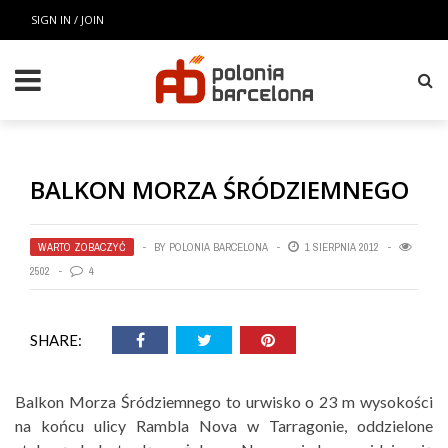
SIGN IN / JOIN
BALKON MORZA ŚRÓDZIEMNEGO
WARTO ZOBACZYĆ
BY
POLONIA BARCELONA
1 SIERPNIA 2012
2502
4
SHARE:
Balkon Morza Śródziemnego to urwisko o 23 m wysokości
na końcu ulicy Rambla Nova w Tarragonie, oddzielone