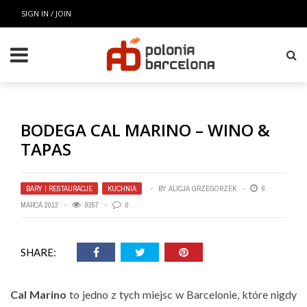
SIGN IN / JOIN
BODEGA CAL MARINO – WINO &
TAPAS
BARY I RESTAURACJE
,
KUCHNIA
BY
ALICJA GRZEGORZEK
6
MARCA 2013
9357
0
SHARE:
Cal Marino
to jedno z tych miejsc w Barcelonie, które nigdy