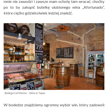
mnie nie zawodzi i zawsze mam ochotę tam wracać, choćby
po to by zakupić butelkę ulubionego wina „Afortunado”,
które ciężko gdziekolwiek indziej znaleźć.
Bodega Cal Marino – Wino & Tapas
W bodedze znajdziemy ogromny wybór win, który zadowoli