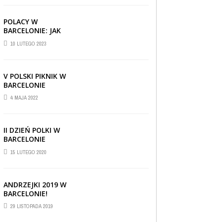
POLACY W
BARCELONIE: JAK
RADZĄ SOBIE ZA
10 LUTEGO 2023
GRANICĄ
V POLSKI PIKNIK W
BARCELONIE
4 MAJA 2022
II DZIEŃ POLKI W
BARCELONIE
15 LUTEGO 2020
ANDRZEJKI 2019 W
BARCELONIE!
CIEKAWOSTKI
,
REPORTAŻE I WYWIADY
,
29 LISTOPADA 2019
WIADOMOŚCI
30 CZERWCA 2019