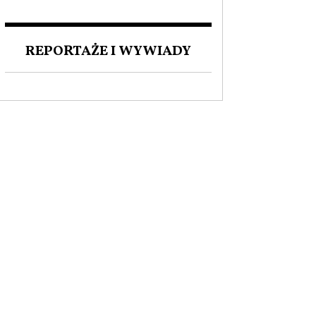
ZAKOCHANI W POLSCE. O
MIŁOŚCI DO NASZEGO
JĘZYKA I FASCYNACJI
REPORTAŻE I WYWIADY
POLSKĄ KULTURĄ.