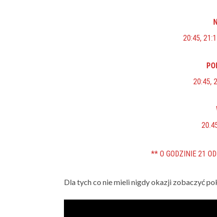
N
20:45, 21:1
PO
20:45, 
20.45
** O GODZINIE 21 O
Dla tych co nie mieli nigdy okazji zobaczyć 