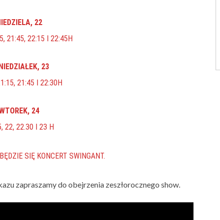
IEDZIELA, 22
5, 21:45, 22:15 I 22:45H
NIEDZIAŁEK, 23
21:15, 21:45 I 22:30H
WTOREK, 24
, 22, 22.30 I 23 H
DBĘDZIE SIĘ KONCERT SWINGANT.
pokazu zapraszamy do obejrzenia zeszłorocznego show.