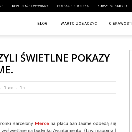
NE
REPORTAŻE I WYWIADY
POLSKA BIBLIOTEKA
KURSY POLSKIEGO
BLOGI
WARTO ZOBACZYĆ
CIEKAWOST
YLI ŚWIETLNE POKAZY
ME.
4990
1
tronki Barcelony
Mercè
na placu San Jaume odbedą się
 wyświetlane na budynku Ayuntamiento (tzw. mapping |