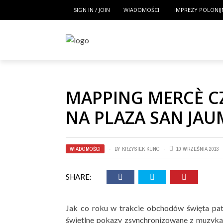
SIGN IN / JOIN
WIADOMOŚCI
IMPREZY POLONIJ
MAPPING MERCÈ CZ
NA PLAZA SAN JAU
WIADOMOŚCI
BY
KRZYSIEK KUNC
10 WRZEŚNIA 2013
SHARE:
Jak co roku w trakcie obchodów święta pa
świetlne pokazy zsynchronizowane z muzyką