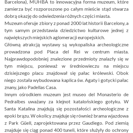
Barcelona), MUHBA to innowacyjna forma muzeum, które
zamierza być rozporoszone po całym mieście stąd stwarza
dobrą okazję do odwiedzenia różnych części miasta.
Muzeum oferuje zbiory z ponad 2000 lat historii Barcelony, a
tym samym przedstawia dziedzictwo kulturowe jednej z
największych miejskich aglomeracji europejskich.
Główną atrakcją wystawy są wykopaliska archeologiczne
prowadzona pod Placa del Rei w centrum miasta.
Najprawdopodobniej znalezione przedmioty znalazły się w
tym miejscu, ponieważ w średniowieczu na miejscu
dzisiejszego placu znajdował się pałac królewski. Obok
niego została wybudowana kaplica św. Agaty i gotycki pałac
znany, jako Padellas Casa.
Innym ośrodkiem muzeum jest museo del Monasterio de
Pedralbes uważany za klejnot katalońskiego gotyku. W
Santa Katalina znajdują się pozostałości archeologiczne z
epoki brązu. W okolicy znajduje się również brama wjazdowa
z Park Güell, zaprojektowana przez Gaudiego. Pod ziemią
znajduje się ciąg ponad 400 tuneli, które służyły do ochrony