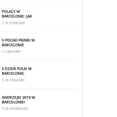
POLACY W
BARCELONIE: JAK
RADZĄ SOBIE ZA
10 LUTEGO 2023
GRANICĄ
V POLSKI PIKNIK W
BARCELONIE
4 MAJA 2022
II DZIEŃ POLKI W
BARCELONIE
15 LUTEGO 2020
ANDRZEJKI 2019 W
BARCELONIE!
CIEKAWOSTKI
,
REPORTAŻE I WYWIADY
,
29 LISTOPADA 2019
WIADOMOŚCI
30 CZERWCA 2019