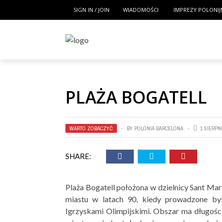
SIGN IN / JOIN
WIADOMOŚCI
IMPREZY POLONIJ
PLAŻA BOGATELL
WARTO ZOBACZYĆ
BY
POLONIA BARCELONA
1 SIERPN
SHARE:
Plaża Bogatell położona w dzielnicy Sant Mart
miastu w latach 90, kiedy prowadzone by
Igrzyskami Olimpijskimi. Obszar ma długości