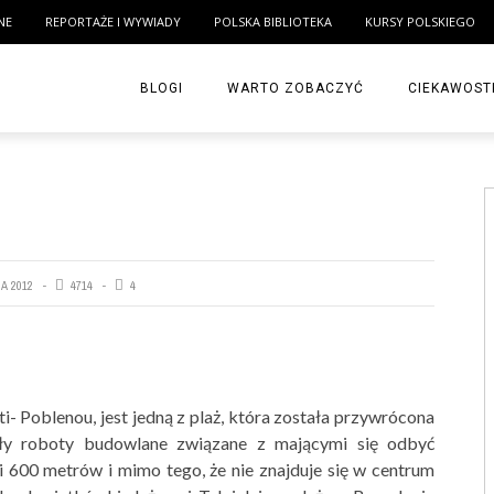
NE
REPORTAŻE I WYWIADY
POLSKA BIBLIOTEKA
KURSY POLSKIEGO
BLOGI
WARTO ZOBACZYĆ
CIEKAWOST
IA 2012
4714
4
i- Poblenou, jest jedną z plaż, która została przywrócona
ły roboty budowlane związane z mającymi się odbyć
 600 metrów i mimo tego, że nie znajduje się w centrum