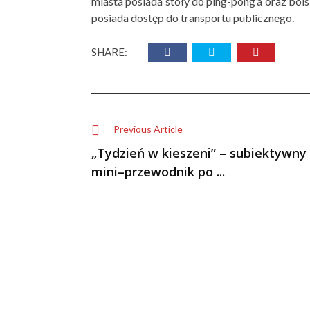
miasta posiada stoły do ping-pong’a oraz bois
posiada dostęp do transportu publicznego.
SHARE:
Previous Article
„Tydzień w kieszeni” – subiektywny
mini–przewodnik po ...