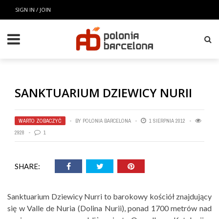
SIGN IN / JOIN
SANKTUARIUM DZIEWICY NURII
WARTO ZOBACZYĆ
BY
POLONIA BARCELONA
1 SIERPNIA 2012
2928
1
SHARE:
Sanktuarium Dziewicy Nurri to barokowy kościół znajdujący
się w Valle de Nuria (Dolina Nurii), ponad 1700 metrów nad