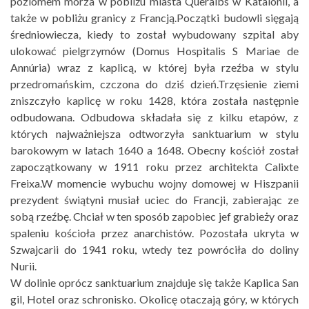
poziomem morza w pobliżu miasta Queralbs w Katalonii, a
także w pobliżu granicy z Francją.Początki budowli sięgają
średniowiecza, kiedy to został wybudowany szpital aby
ulokować pielgrzymów (Domus Hospitalis S Mariae de
Annúria) wraz z kaplicą, w której była rzeźba w stylu
przedromańskim, czczona do dziś dzień.Trzęsienie ziemi
zniszczyło kaplicę w roku 1428, która została następnie
odbudowana. Odbudowa składała się z kilku etapów, z
których najważniejsza odtworzyła sanktuarium w stylu
barokowym w latach 1640 a 1648. Obecny kościół został
zapoczątkowany w 1911 roku przez architekta Calixte
Freixa.W momencie wybuchu wojny domowej w Hiszpanii
prezydent świątyni musiał uciec do Francji, zabierając ze
sobą rzeźbę. Chciał w ten sposób zapobiec jef grabieży oraz
spaleniu kościoła przez anarchistów. Pozostała ukryta w
Szwajcarii do 1941 roku, wtedy tez powróciła do doliny
Nurii.
W dolinie oprócz sanktuarium znajduje się także Kaplica San
gil, Hotel oraz schronisko. Okolicę otaczają góry, w których