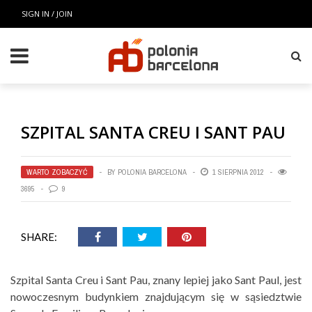
SIGN IN / JOIN
SZPITAL SANTA CREU I SANT PAU
WARTO ZOBACZYĆ
BY
POLONIA BARCELONA
1 SIERPNIA 2012
3695
9
SHARE:
Szpital Santa Creu i Sant Pau, znany lepiej jako Sant Paul, jest
nowoczesnym budynkiem znajdującym się w sąsiedztwie