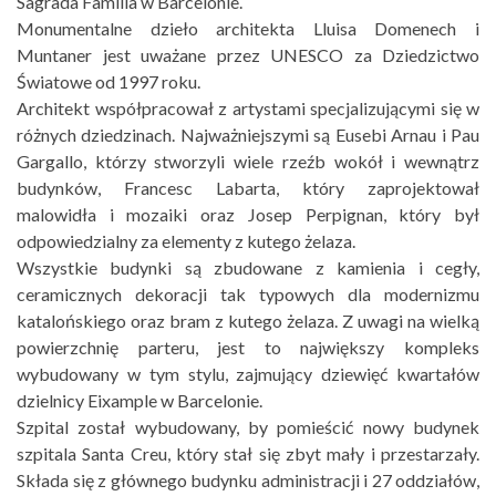
Sagrada Familia w Barcelonie.
Monumentalne dzieło architekta Lluisa Domenech i
Muntaner jest uważane przez UNESCO za Dziedzictwo
Światowe od 1997 roku.
Architekt współpracował z artystami specjalizującymi się w
różnych dziedzinach. Najważniejszymi są Eusebi Arnau i Pau
Gargallo, którzy stworzyli wiele rzeźb wokół i wewnątrz
budynków, Francesc Labarta, który zaprojektował
malowidła i mozaiki oraz Josep Perpignan, który był
odpowiedzialny za elementy z kutego żelaza.
Wszystkie budynki są zbudowane z kamienia i cegły,
ceramicznych dekoracji tak typowych dla modernizmu
katalońskiego oraz bram z kutego żelaza. Z uwagi na wielką
powierzchnię parteru, jest to największy kompleks
wybudowany w tym stylu, zajmujący dziewięć kwartałów
dzielnicy Eixample w Barcelonie.
Szpital został wybudowany, by pomieścić nowy budynek
szpitala Santa Creu, który stał się zbyt mały i przestarzały.
Składa się z głównego budynku administracji i 27 oddziałów,