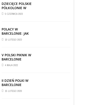
DZIECIĘCE POLSKIE
PÓŁKOLONIE W
BARCELONIE
5 CZERWCA 2023
POLACY W
BARCELONIE: JAK
RADZĄ SOBIE ZA
10 LUTEGO 2023
GRANICĄ
V POLSKI PIKNIK W
BARCELONIE
4 MAJA 2022
II DZIEŃ POLKI W
BARCELONIE
15 LUTEGO 2020