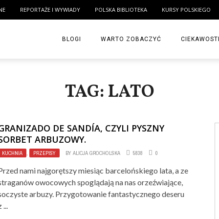
NE
REPORTAŻE I WYWIADY
POLSKA BIBLIOTEKA
KURSY POLSKIEGO
BLOGI
WARTO ZOBACZYĆ
CIEKAWOST
TAG: LATO
GRANIZADO DE SANDÍA, CZYLI PYSZNY
SORBET ARBUZOWY.
KUCHNIA
,
PRZEPISY
BY
ALICJA GROCHOLSKA
5838
0
Przed nami najgorętszy miesiąc barcelońskiego lata, a ze
straganów owocowych spoglądają na nas orzeźwiające,
soczyste arbuzy. Przygotowanie fantastycznego deseru
z ...