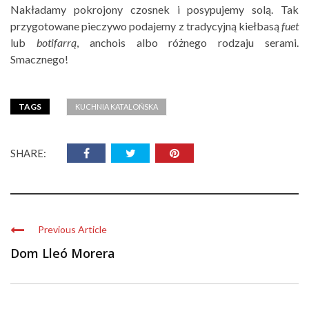
Nakładamy pokrojony czosnek i posypujemy solą. Tak
przygotowane pieczywo podajemy z tradycyjną kiełbasą
fuet
lub
botifarrą
, anchois albo różnego rodzaju serami.
Smacznego!
TAGS
KUCHNIA KATALOŃSKA
SHARE:
Previous Article
Dom Lleó Morera