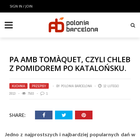
SIGN IN / JOIN
PA AMB TOMÀQUET, CZYLI CHLEB
Z POMIDOREM PO KATALOŃSKU.
KUCHNIA
,
PRZEPISY
BY
POLONIA BARCELONA
12 LUTEGO
2013
7503
1
SHARE:
Jedno z najprostszych i najbardziej popularnych dań w