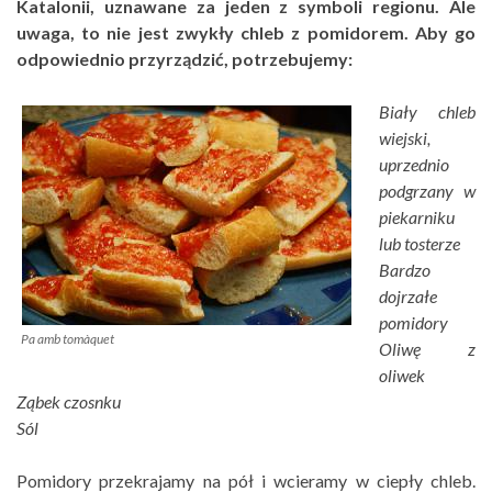
Katalonii, uznawane za jeden z symboli regionu. Ale
uwaga, to nie jest zwykły chleb z pomidorem. Aby go
odpowiednio przyrządzić, potrzebujemy:
Biały chleb
wiejski,
uprzednio
podgrzany w
piekarniku
lub tosterze
Bardzo
dojrzałe
pomidory
Pa amb tomàquet
Oliwę z
oliwek
Ząbek czosnku
Sól
Pomidory przekrajamy na pół i wcieramy w ciepły chleb.