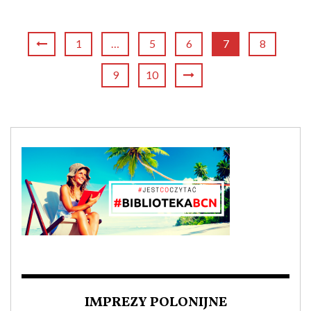
1
…
5
6
7
8
9
10
IMPREZY POLONIJNE